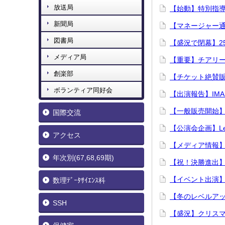
放送局
【始動】特別指
新聞局
【マネージャー通
図書局
【盛況で閉幕】2
メディア局
【重要】チアリ
創楽部
【チケット絶賛販
ボランティア同好会
【出演報告】IMA
【一般販売開始】
国際交流
【公演会企画】Let
アクセス
【メディア情報】
年次別(67,68,69期)
【祝！決勝進出】
【イベント出演】I
数理ﾃﾞｰﾀｻｲｴﾝｽ科
【冬のレベルア
SSH
【盛況】クリスマ