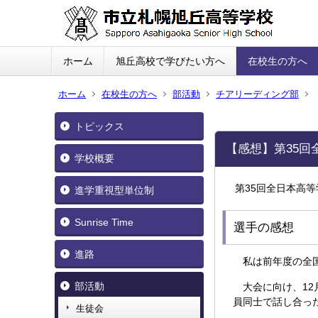
ホーム
旭丘高校で学びたい方へ
在校生の方へ
ホーム
在校生の方へ
部活動
チアリーディング部
トピックス
【感想】第35
学校概要
第35回全日本高
進学重視型単位制
Sunrise Time
選手の感想
進路
私は前年度の全国
部活動
大会に向け、12
員同士で話し合っ
生徒会