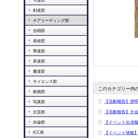
弓道部
剣道部
チアリーディング部
合唱部
美術部
華道部
茶道部
書道部
サイエンス部
このカテゴリー内
創画部
【活動報告】啓
写真部
【活動報告】大
文芸部
弁論部
【イベント出演報
ICC局
【イベント情報