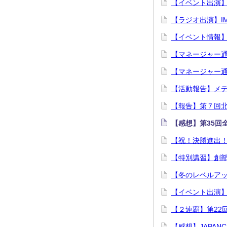
【イベント出演
【ラジオ出演】I
【イベント情報
【マネージャー
【マネージャー通
【活動報告】メ
【報告】第７回
【感想】第35回
【祝！決勝進出！
【特別講習】創部
【冬のレベルア
【イベント出演
【２連覇】第22
【感想】JAPANC