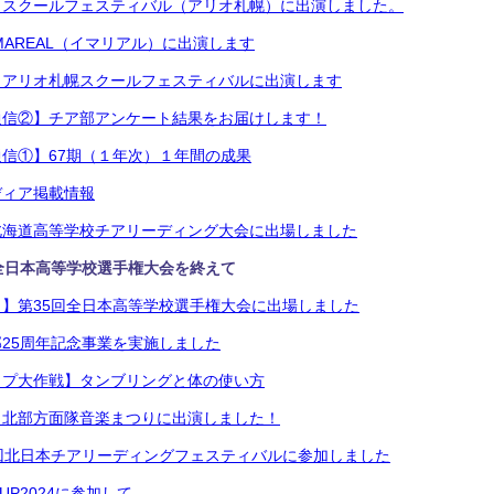
】スクールフェスティバル（アリオ札幌）に出演しました。
MAREAL（イマリアル）に出演します
】アリオ札幌スクールフェスティバルに出演します
通信②】チア部アンケート結果をお届けします！
信①】67期（１年次）１年間の成果
ディア掲載情報
北海道高等学校チアリーディング大会に出場しました
全日本高等学校選手権大会を終えて
】第35回全日本高等学校選手権大会に出場しました
25周年記念事業を実施しました
ップ大作戦】タンブリングと体の使い方
】北部方面隊音楽まつりに出演しました！
回北日本チアリーディングフェスティバルに参加しました
UP2024に参加して