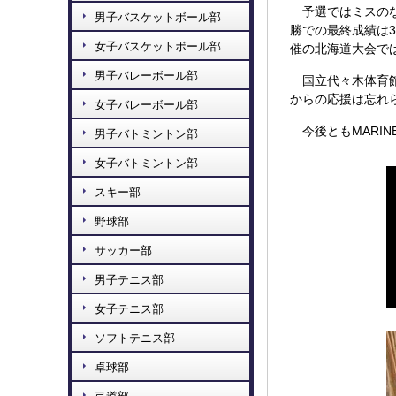
予選ではミスのな
男子バスケットボール部
勝での最終成績は
女子バスケットボール部
催の北海道大会で
男子バレーボール部
国立代々木体育館
からの応援は忘れら
女子バレーボール部
今後ともMARIN
男子バトミントン部
女子バトミントン部
スキー部
野球部
サッカー部
男子テニス部
女子テニス部
ソフトテニス部
卓球部