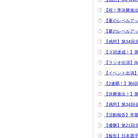
【祝！準決勝進
【夏のレベルア
【夏のレベルア
【感想】第34回
【３冠達成！】第
【ラジオ出演】I
【イベント出演
【2連覇！】第6
【決勝進出！】第
【感想】第34回
【活動報告】卒
【優勝】第21回
【報告】日本選手権