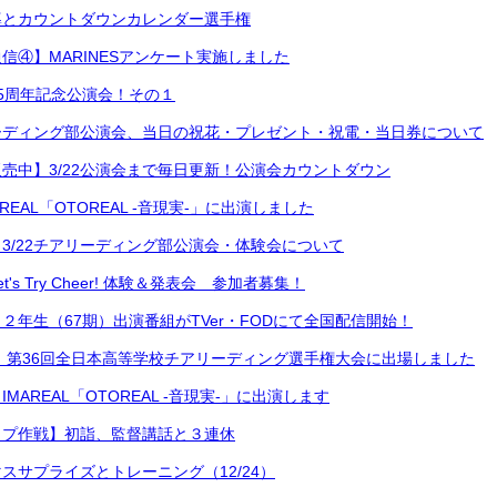
導とカウントダウンカレンダー選手権
信④】MARINESアンケート実施しました
5周年記念公演会！その１
ーディング部公演会、当日の祝花・プレゼント・祝電・当日券について
売中】3/22公演会まで毎日更新！公演会カウントダウン
REAL「OTOREAL -音現実-」に出演しました
3/22チアリーディング部公演会・体験会について
's Try Cheer! 体験＆発表会 参加者募集！
２年生（67期）出演番組がTVer・FODにて全国配信開始！
 第36回全日本高等学校チアリーディング選手権大会に出場しました
MAREAL「OTOREAL -音現実-」に出演します
ップ作戦】初詣、監督講話と３連休
スサプライズとトレーニング（12/24）