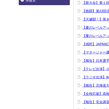
保健室
【新大会】第１回
【敢闘】第23回
【大健闘！】第
【夏のレベルア
【夏のレベルアッ
【感想】JAPANC
【マネージャー
【報告】日本選手権
【テレビ出演】
【ラジオ出演】I
【報告】北海道大
【全校応援】高
【報告】安全講