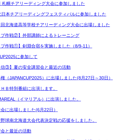
 札幌チアリーディング大会に参加しました
北日本チアリーディングフェスティバルに参加しました
８回北海道高等学校チアリーディング大会に出場しました
ップ作戦②】外部講師によるトレーニング
プ作戦①】剣淵合宿を実施しました（8/9-11）
UP2025に参加して
通信③】夏の安全講習会と最近の活動
（JAPANCUP2025）に出場しました(8月27日～30日）
ＵＨＢ特別番組に出演します。
MAREAL（イマリアル）に出演しました。
会に出場しました(6月22日）
校野球南北海道大会代表決定戦の応援をしました。
習会と最近の活動