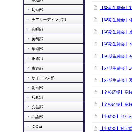
弓道部
【68期生徒会】
剣道部
チアリーディング部
【68期生徒会】
合唱部
【68期生徒会】
美術部
【68期生徒会】
華道部
【68期生徒会】
茶道部
【67期生徒会】
書道部
サイエンス部
【67期生徒会】
創画部
【全校応援】高
写真部
【全校応援】高
文芸部
【生徒会】部活
弁論部
ICC局
【生徒会】対面