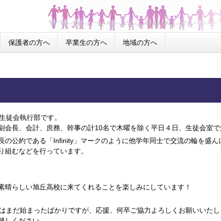
保護者の方へ
卒業生の方へ
地域の方へ
生徒会執行部です。
会長、会計、庶務、幹事の計10名で木曜を除く平日４日、生徒会室で
の公約である「Infinity」マークのように他学年同士で交流の輪を
り組むなどを行っています。
晴らしい旭丘高校に来てくれることを楽しみにしています！
はまだ始まったばかりですが、応援、何卒ご協力よろしくお願いいたし
越しください。