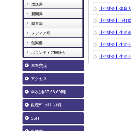
放送局
【生徒会】体育
新聞局
【生徒会】点灯
図書局
【生徒会】生徒
メディア局
創楽部
【生徒会】生徒
ボランティア同好会
【生徒会】生徒
国際交流
アクセス
年次別(67,68,69期)
数理ﾃﾞｰﾀｻｲｴﾝｽ科
SSH