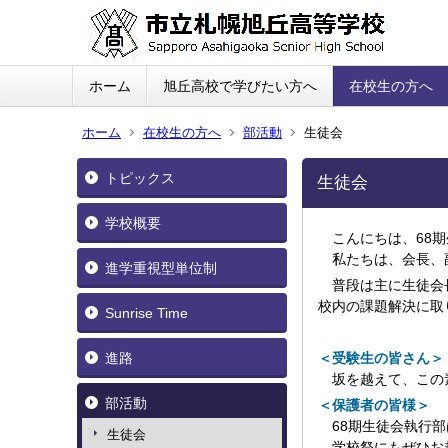
ホーム
旭丘高校で学びたい方へ
在校生の方へ
ホーム
在校生の方へ
部活動
生徒会
トピックス
生徒会
学校概要
こんにちは、68期
私たちは、会長、副
進学重視型単位制
普段は主に生徒会長
校内の課題解決に取
Sunrise Time
進路
＜受験生の皆さん＞
坂を越えて、この素
部活動
＜保護者の皆様＞
68期生徒会執行部
生徒会
学校祭にもぜひお