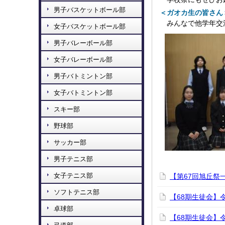
男子バスケットボール部
＜ガオカ生の皆さん
みんなで他学年交
女子バスケットボール部
男子バレーボール部
女子バレーボール部
男子バトミントン部
女子バトミントン部
スキー部
野球部
サッカー部
男子テニス部
女子テニス部
【第67回旭丘祭
ソフトテニス部
【68期生徒会】
卓球部
【68期生徒会】