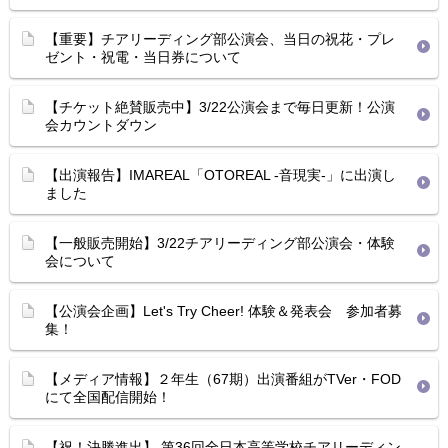
【重要】チアリーディング部公演会、当日の祝花・プレ
ゼント・祝電・当日券について
【チケット絶賛販売中】3/22公演会まで毎日更新！公演
会カウントダウン
【出演報告】IMAREAL「OTOREAL -音現実-」に出演し
ました
【一般販売開始】3/22チアリーディング部公演会・体験
会について
【公演会企画】Let's Try Cheer! 体験＆発表会 参加者募
集！
【メディア情報】２年生（67期）出演番組がTVer・FOD
にて全国配信開始！
【祝！決勝進出】 第36回全日本高等学校チアリーディン