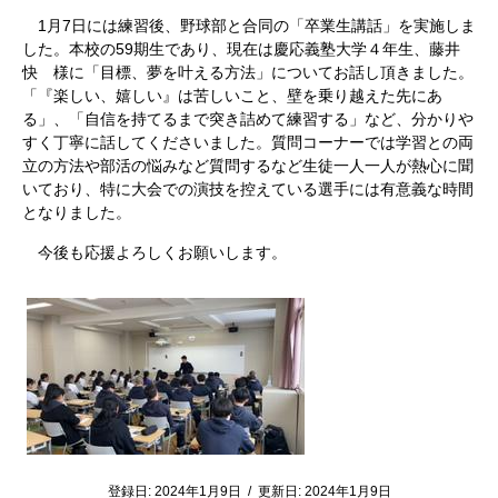
1
月
7
日には練習後、野球部と合同の「卒業生講話」を実施しま
した。本校の
59
期生であり、現在は慶応義塾大学４年生、藤井
快 様に「目標、夢を叶える方法」についてお話し頂きました。
「『楽しい、嬉しい』は苦しいこと、壁を乗り越えた先にあ
る」、「自信を持てるまで突き詰めて練習する」など、分かりや
すく丁寧に話してくださいました。質問コーナーでは学習との両
立の方法や部活の悩みなど質問するなど生徒一人一人が熱心に聞
いており、特に大会での演技を控えている選手には有意義な時間
となりました。
今後も応援よろしくお願いします。
登録日:
2024年1月9日
/
更新日:
2024年1月9日