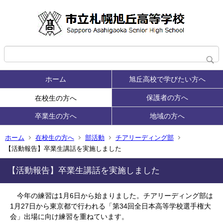
ホーム
旭丘高校で学びたい方へ
保護者の方へ
在校生の方へ
卒業生の方へ
地域の方へ
ホーム
在校生の方へ
部活動
チアリーディング部
【活動報告】卒業生講話を実施しました
【活動報告】卒業生講話を実施しました
今年の練習は
1
月
6
日から始まりました。チアリーディング部は
1
月
27
日から東京都で行われる「第
34
回全日本高等学校選手権大
会」出場に向け練習を重ねています。