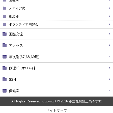
図書局
メディア局
創楽部
ボランティア同好会
国際交流
アクセス
年次別(67,68,69期)
数理ﾃﾞｰﾀｻｲｴﾝｽ科
SSH
保健室
All Rights Reserved. Copyright © 2026 市立札幌旭丘高等学校
サイトマップ