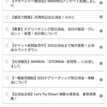
【マネージャー通信④】MARINESアンケート実施しまし
た
【盛況で閉幕】25周年記念公演会！その１
【重要】チアリーディング部公演会、当日の祝花・プレ
ゼント・祝電・当日券について
【チケット絶賛販売中】3/22公演会まで毎日更新！公演
会カウントダウン
【出演報告】IMAREAL「OTOREAL -音現実-」に出演し
ました
【一般販売開始】3/22チアリーディング部公演会・体験
会について
【公演会企画】Let's Try Cheer! 体験＆発表会 参加者募
集！