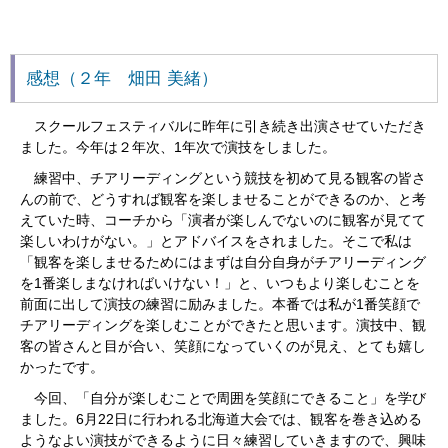
感想（２年 畑田 美緒）
スクールフェスティバルに昨年に引き続き出演させていただき
ました。今年は２年次、1年次で演技をしました。
練習中、チアリーディングという競技を初めて見る観客の皆さ
んの前で、どうすれば観客を楽しませることができるのか、と考
えていた時、コーチから「演者が楽しんでないのに観客が見てて
楽しいわけがない。」とアドバイスをされました。そこで私は
「観客を楽しませるためにはまずは自分自身がチアリーディング
を
1
番楽しまなければいけない！」と、いつもより楽しむことを
前面に出して演技の練習に励みました。本番では私が
1
番笑顔で
チアリーディングを楽しむことができたと思います。演技中、観
客の皆さんと目が合い、笑顔になっていくのが見え、とても嬉し
かったです。
今回、「自分が楽しむことで周囲を笑顔にできること」を学び
ました。
6
月
22
日に行われる北海道大会では、観客を巻き込める
ようなよい演技ができるように日々練習していきますので、興味