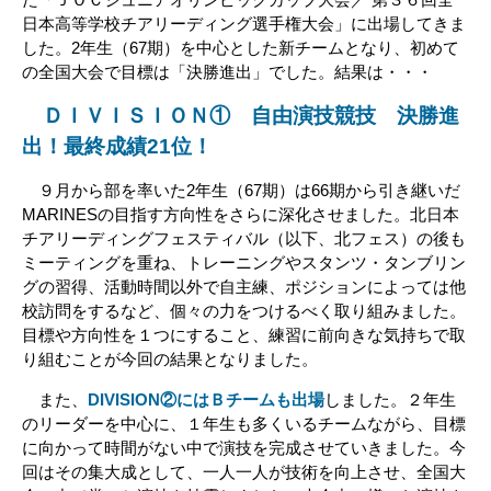
日本高等学校チアリーディング選手権大会」に出場してきま
した。
2年生（67期）を中心とした新チームとなり、
初めて
の全国大会で目標は「決勝進出」でした。
結果は・・・
ＤＩＶＩＳＩＯＮ① 自由演技競技 決勝進
出！最終成績21位！
９月から部を率いた
2年生（
67期）は66期から引き継いだ
MARINESの目指す方向性
をさらに深化させました。北日本
チアリーディングフェスティバル（以下、北フェス）の後も
ミーティングを重ね、トレーニングやスタンツ・タンブリン
グの習得、活動時間以外で自主練、ポジションによっては他
校訪問をするなど、個々の力をつけるべく取り組みました。
目標や方向性を１つにすること、練習に前向きな気持ちで取
り組むことが今回の結果となりました。
また、
DIVISION②にはＢチームも出場
しました。２年生
のリーダーを中心に、１年生も多くいるチームながら、目標
に向かって時間がない中で演技を完成させていきました。
今
回はその集大成として、一人一人が技術を向上させ、全国大