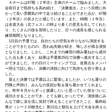
Ａチームは67期（２年次）主体のチームで臨みました。大
会前日まで気持ちを高め続け、「決勝進出」という目標に向
かって良い雰囲気の中で走り続けることができた点が、67期
（２年次）の良さだと感じています。また、68期（１年次）
は全道大会（北フェス）の時より多くの意見を出してくれた
り、たくさんの技を習得したりと、日々の成長を感じられる
練習期間となりました。
1日目の予選では、自分たちの空気を作りながら演技する
ことができたものの、思わぬ失敗が続き、悔しさが残る演技
となりました。しかし、これまでの練習の積み重ねから成功
した点も多くあり、結果は予選第25位で決勝へ進出すること
ができました。その日のミーティングでは、改善点をメンバ
ー同士で話し合い、決勝の演技に向けて気持ちを切り替えま
した。
迎えた決勝では予選以上に緊張しましたが、いつも通りの
円陣と声掛け、みんなの笑顔が私を落ち着かせてくれまし
た。昨年８月からずっと披露したいと思っていた技をついに
成功させることができ、とても嬉しかったです。演技後にみ
んなで嬉し涙を流し笑顔で終えることができたこと、最終結
果が（シード10校含む）第21位と順位を上げて大会を終えら