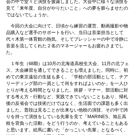
会の中で堂々と演技を披露しました。大会中に様々な演技を
見て「来年度、自分がやりたいこと」への夢を膨らませたの
ではないでしょうか。
今回の大会に向けて、日頃から練習の運営、動画撮影や物
品購入など選手のサポートを行い、当日は音楽担当として
代々木第一体育館の熱気、そしてプレッシャーの中で冷静に
音楽を流してくれた２名のマネージャーもお疲れさまでし
た。
１年生（68期）は10月の北海道高校生大会、11月の
北フェ
ス、大会練習を通してできることも増えました。同時に、初
めての東京遠征の生徒も多く、
「学校の部活動として、チア
リーディング部の一員として
何をすればよいのか」を一人ひ
とりが考える時間となりました。挨拶・マナー、部活動に対
する考え方・行動など、実践できていないこともあり、帰札
後の反省会では技術だけではなく、生活面での課題も多く出
ました。普段は見ることが出来ない他校の演技、その中で誇
りを持って演技をしている先輩を見て「MARINES、旭丘高
校を背負った活動」をどう行うのか、考えていることもある
と思います。絵馬に書いた「かっこいい先輩」となるべく、