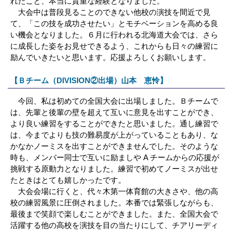
れたこと、本当に貴重な経験となりました。
大会中は普段見ることのできない他校の演技を間近で見
て、「この技を成功させたい」とモチベーションを高める良
い機会となりました。６月に行われる北海道大会では、さら
に成長した姿をお見せできるよう、これからも日々の練習に
励んでいきたいと思います。応援よろしくお願いします。
【Ｂチーム（DIVISION②出場）山本 恵怜】
今回、私は初めての全国大会に出場しました。Ｂチームで
は、先輩と後輩の壁を超えて互いに意見を出すことができ、
より良い練習をすることができたと思いました。通し練習で
は、今までよりも技の難易度が上がっていることもあり、な
かなかノーミスを出すことができませんでした。そのような
時も、メンバー同士で互いに励ましや A チームからの応援が
挑戦する原動力となりました。練習で初めてノーミスが出せ
たときはとても嬉しかったです。
大会会場に行くと、代々木第一体育館の大きさや、他の高
校の練習風景に圧倒されました。本番では緊張しながらも、
最後まで笑顔で楽しむことができました。また、全国大会で
活躍する他の高校を演技を目の当たりにして、チアリーディ