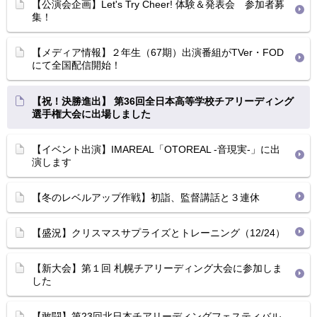
【公演会企画】Let's Try Cheer! 体験＆発表会 参加者募
集！
【メディア情報】２年生（67期）出演番組がTVer・FOD
にて全国配信開始！
【祝！決勝進出】 第36回全日本高等学校チアリーディング
選手権大会に出場しました
【イベント出演】IMAREAL「OTOREAL -音現実-」に出
演します
【冬のレベルアップ作戦】初詣、監督講話と３連休
【盛況】クリスマスサプライズとトレーニング（12/24）
【新大会】第１回 札幌チアリーディング大会に参加しま
した
【敢闘】第23回北日本チアリーディングフェスティバル