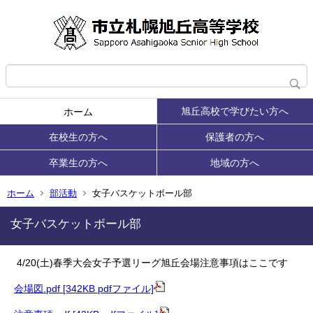
旭丘高校で学びたい方へ
ホーム
在校生の方へ
保護者の方へ
卒業生の方へ
地域の方へ
ホーム
部活動
女子バスケットボール部
女子バスケットボール部
4/20(土)春季大会女子予選リーグ旭丘会場注意事項はここです
会場図.pdf [342KB pdfファイル]