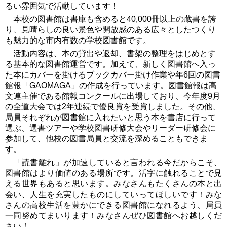
るい雰囲気で活動しています！
本校の図書館は書庫も含めると40,000冊以上の蔵書を誇
り、見晴らしの良い景色や開放感のある広々としたつくり
も魅力的な市内有数の学校図書館です。
活動内容は、本の貸出や返却、書架の整理をはじめとす
る基本的な図書館運営です。加えて、新しく図書館へ入っ
た本にカバーを掛けるブックカバー掛け作業や年6回の図書
館報「GAOMAGA」の作成を行っています。図書館報は高
文連主催である館報コンクールに出場しており、今年度9月
の全道大会では2年連続で優良賞を受賞しました。その他、
局員それぞれが図書館に入れたいと思う本を書店に行って
選ぶ、選書ツアーや学校図書研修大会やリーダー研修会に
参加して、他校の図書局員と交流を深めることもできま
す。
「読書離れ」が加速していると言われる今だからこそ、
図書館はより価値のある場所です。活字に触れることで見
える世界もあると思います。みなさんもたくさんの本と出
会い、人生を充実したものにしていってほしいです！みな
さんの高校生活を豊かにできる図書館になれるよう、局員
一同努めてまいります！みなさんぜひ図書館へお越しくだ
さい！