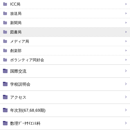
ICC局
放送局
新聞局
図書局
メディア局
創楽部
ボランティア同好会
国際交流
学校説明会
アクセス
年次別(67,68,69期)
数理ﾃﾞｰﾀｻｲｴﾝｽ科