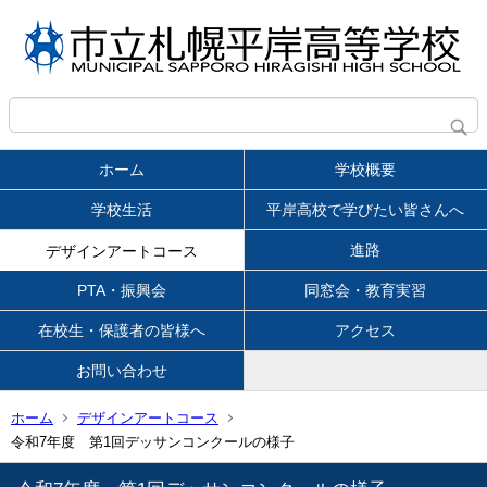
ホーム
学校概要
学校生活
平岸高校で学びたい皆さんへ
進路
デザインアートコース
PTA・振興会
同窓会・教育実習
在校生・保護者の皆様へ
アクセス
お問い合わせ
ホーム
デザインアートコース
令和7年度 第1回デッサンコンクールの様子