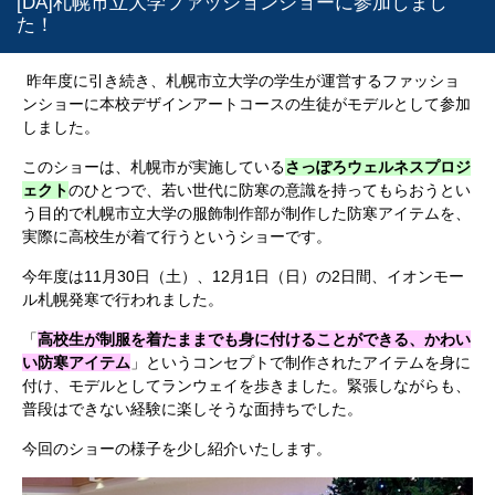
[DA]札幌市立大学ファッションショーに参加しまし
た！
昨年度に引き続き、札幌市立大学の学生が運営するファッショ
ンショーに本校デザインアートコースの生徒がモデルとして参加
しました。
このショーは、札幌市が実施している
さっぽろウェルネスプロジ
ェクト
のひとつで、若い世代に防寒の意識を持ってもらおうとい
う目的で札幌市立大学の服飾制作部が制作した防寒アイテムを、
実際に高校生が着て行うというショーです。
今年度は11月30日（土）、12月1日（日）の2日間、イオンモー
ル札幌発寒で行われました。
「
高校生が制服を着たままでも身に付けることができる、かわい
い
防寒アイテム
」というコンセプトで制作されたアイテムを身に
付け、モデルとしてランウェイを歩きました。緊張しながらも、
普段はできない経験に楽しそうな面持ちでした。
今回のショーの様子を少し紹介いたします。