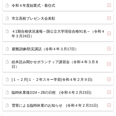
令和４年度始業式・着任式
市立高校プレゼン大会表彰
４1期合格状況速報～国公立大学現役合格91名～（令和４
年３月24日）
避難訓練/防災講話（令和４年３月17日）
絵本読み聞かせボランティア講習会（令和４年３月８
日）
[１～２月]１・２年スキー学習(令和４年２月９日)
臨時休業後2/24～28の日程 (令和４年２月23日)
雪害による臨時休業のお知らせ (令和４年２月21日)