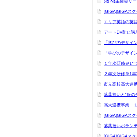
(校内)生徒会リ
[GIGA]GIG
エリア英語の英語
デートDV防止講
「学びのデザイ
「学びのデザイン
１年次研修＠1年1
２年次研修＠1年2
市立高校高大連携事
落葉拾いと”服の
高大連携事業 １
[GIGA]GIG
落葉拾いボランテ
[GIGA]GIG