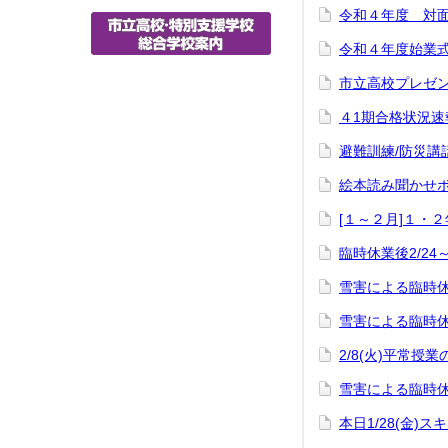
令和４年度 対
令和４年度始業
市立高校プレゼ
４1期合格状況速
避難訓練/防災講
絵本読み聞かせ
[１～２月]１・
臨時休業後2/24
雪害による臨時休
雪害による臨時休
2/8(火)平常授
雪害による臨時休
本日1/28(金)