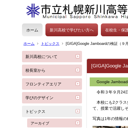
ホーム
新川高校で学びたい方へ
在校生・保
ホーム
トピックス
[GIGA]Google Jamboardの検証（
新川高校について
[GIGA]Googl
校長室から
Google Jam
フロンティアエリア
令和３年９月24日
学びのデザイン
本校にも2クラス分
て、授業で活躍しそう
トピックス
写真は1年の情報の
アーカイブ