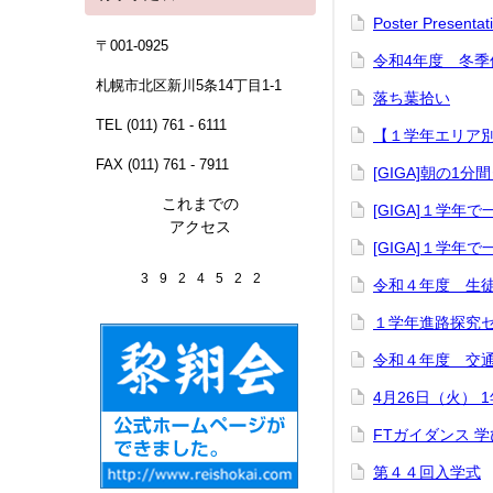
Poster Presentati
〒001-0925
令和4年度 冬季
札幌市北区新川5条14丁目1-1
落ち葉拾い
TEL (011) 761 - 6111
【１学年エリア
FAX (011) 761 - 7911
[GIGA]朝の1
これまでの
[GIGA]１学
アクセス
[GIGA]１学
3
9
2
4
5
2
2
令和４年度 生
１学年進路探究
令和４年度 交
4月26日（火） 
FTガイダンス 
第４４回入学式