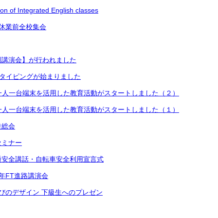
on of Integrated English classes
休業前全校集会
別講演会】が行われました
分間タイピングが始まりました
年で一人一台端末を活用した教育活動がスタートしました（２）
年で一人一台端末を活用した教育活動がスタートしました（１）
徒総会
セミナー
通安全講話・自転車安全利用宣言式
1年FT進路講演会
学びのデザイン 下級生へのプレゼン