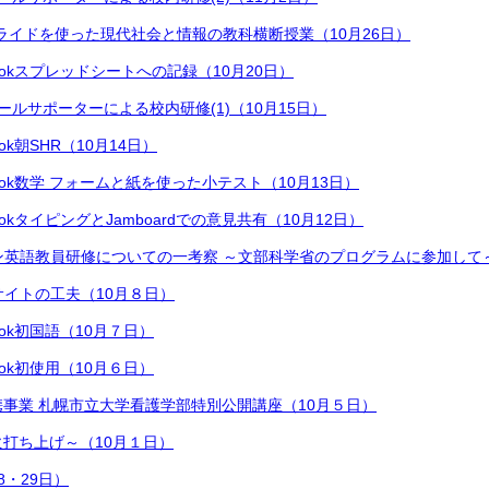
gleスライドを使った現代社会と情報の教科横断授業（10月26日）
mebookスプレッドシートへの記録（10月20日）
Aスクールサポーターによる校内研修(1)（10月15日）
book朝SHR（10月14日）
mebook数学 フォームと紙を使った小テスト（10月13日）
mebookタイピングとJamboardでの意見共有（10月12日）
ライン英語教員研修についての一考察 ～文部科学省のプログラムに参加して～
ルサイトの工夫（10月８日）
ebook初国語（10月７日）
ebook初使用（10月６日）
事業 札幌市立大学看護学部特別公開講座（10月５日）
打ち上げ～（10月１日）
8・29日）