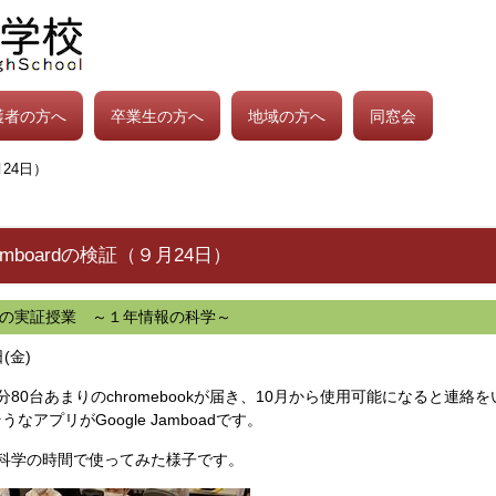
護者の方へ
卒業生の方へ
地域の方へ
同窓会
９月24日）
e Jamboardの検証（９月24日）
boadの実証授業 ～１年情報の科学～
(金)
80台あまりのchromebookが届き、10月から使用可能になると連
なアプリがGoogle Jamboadです。
科学の時間で使ってみた様子です。