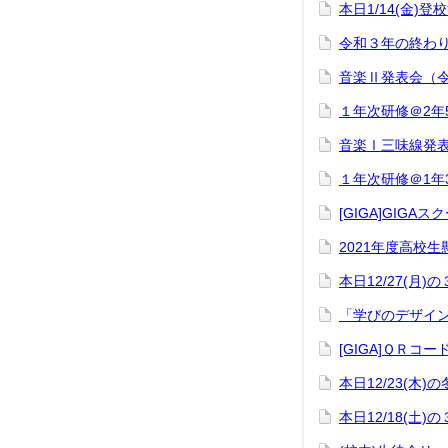
本日1/14(金)
令和３年の終わり
音楽Ⅱ発表会（令
１年次研修＠2年
音楽Ⅰ三味線発表
１年次研修＠1年
[GIGA]GIG
2021年度高校
本日12/27(
「学びのデザイン
[GIGA]ＱＲ
本日12/23(
本日12/18(