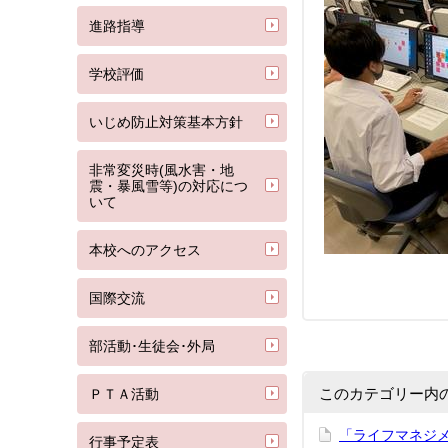
進路指導
学校評価
いじめ防止対策基本方針
非常変災時(風水害・地
震・暴風雪等)の対応につ
いて
本校へのアクセス
国際交流
部活動･生徒会･外局
このカテゴリー内
ＰＴＡ活動
「ライフマネジ
行事予定表