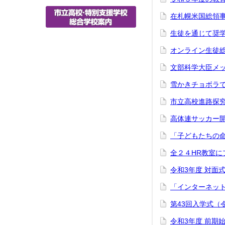
在札幌米国総領
生徒を通じて奨学
オンライン生徒
文部科学大臣メッ
雪かきチョボラ
市立高校進路探
高体連サッカー開
「子どもたちの命
全２４HR教室
令和3年度 対面
「インターネット
第43回入学式（
令和3年度 前期