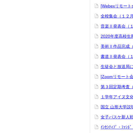
[Webexリモ
全校集会（１２
音楽Ⅱ発表会（
2020年度高校
美術Ⅱ作品完成
書道Ⅱ発表会（
生徒会と放送局
[Zoomリモー
第３回定期考査
１学年アイヌ文
国立 山形大学説
女子バスケ新人
ｲﾝｾﾝﾃｨﾌﾞ・ﾌ