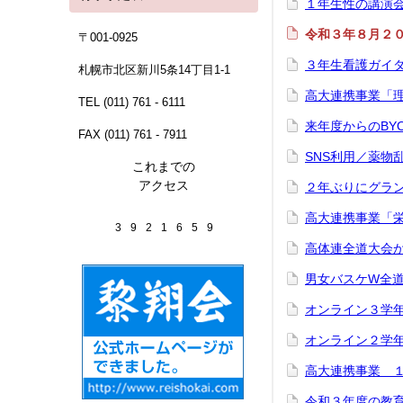
１年生性の講演
令和３年８月２０
〒001-0925
３年生看護ガイ
札幌市北区新川5条14丁目1-1
高大連携事業「
TEL (011) 761 - 6111
来年度からのBY
FAX (011) 761 - 7911
SNS利用／薬物
これまでの
アクセス
２年ぶりにグラ
高大連携事業「
3
9
2
1
6
5
9
高体連全道大会
男女バスケW全
オンライン３学
オンライン２学
高大連携事業 
令和３年度の教