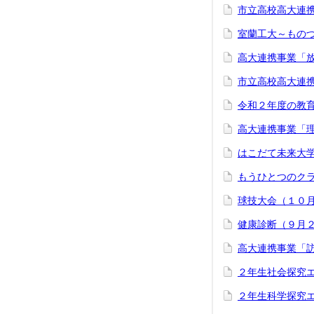
市立高校高大連携事
室蘭工大～ものづ
高大連携事業「
市立高校高大連
令和２年度の教
高大連携事業「
はこだて未来大
もうひとつのク
球技大会（１０
健康診断（９月
高大連携事業「
２年生社会探究
２年生科学探究