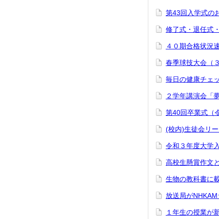
第43回入学式の
修了式・退任式・
４０期合格状況速
春季球技大会（３
毎日の健康チェ
２学年講演会「
第40回卒業式（
(校内)生徒会リ
令和３年度大学
高校生懸賞作文
生物の教科書に載
放送局がNHKA
１年生の授業が