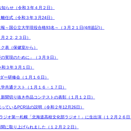
お知らせ（令和３年４月２日）
離任式（令和３年３月24日）
報～国公立大学現役合格93名～（３月２１日(4/8追記)）
月２２,２３日）
ック表（保健室から）
夢の実現のために」（３月９日）
令和３年３月１日）
ーダー研修会（１月１６日）
入学共通テスト（１月１６・１７日）
と新聞切り抜き作品コンテストの表彰（１月１２日）
っているPCR法の説明（令和２年12月26日）
Mラジオ第一札幌「北海道高校文化部ラジオ！」に生出演（１２月２６日
新聞に取り上げられました（１２月２２日）