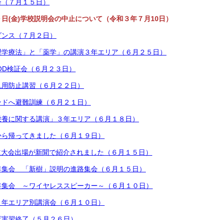
会（７月１５日）
日(金)学校説明会の中止について（令和３年７月10日）
ダンス（７月２日）
理学療法」と「薬学」の講演３年エリア（６月２５日）
OD検証会（６月２３日）
乱用防止講習（６月２２日）
ンドへ避難訓練（６月２１日）
栄養に関する講演」３年エリア（６月１８日）
から帰ってきました（６月１９日）
道大会出場が新聞で紹介されました（６月１５日）
年集会 「新樹」説明の進路集会（６月１５日）
年集会 ～ワイヤレススピーカー～（６月１０日）
１年エリア別講演会（６月１０日）
育実習終了（５月２６日）