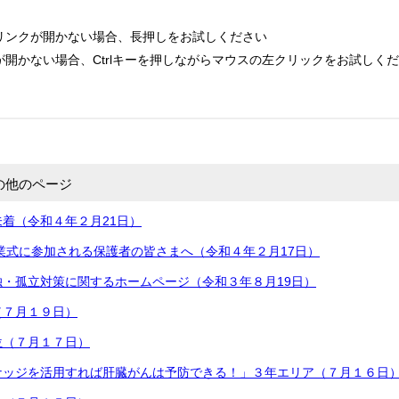
リンクが開かない場合、長押しをお試しください
開かない場合、Ctrlキーを押しながらマウスの左クリックをお試しく
の他のページ
着（令和４年２月21日）
1回卒業式に参加される保護者の皆さまへ（令和４年２月17日）
独・孤立対策に関するホームページ（令和３年８月19日）
（７月１９日）
位（７月１７日）
ナッジを活用すれば肝臓がんは予防できる！」３年エリア（７月１６日