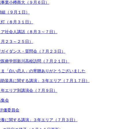
携事業小樽商大（９月６日）
3組（９月１日）
点灯（８月３１日）
リア社会人講話（８月３～７日）
７月２３～２５日）
者ガイダンス・質問会（７月２３日）
健医療学部新川高校訪問（７月２１日）
さま「白い恋人」の寄贈ありがとうございました
補助装具に関する講演」３年エリア（７月１７日）
１年エリア別講演会（７月９日）
路集会
評価委員会
栄養に関する講演」３年エリア（７月３日）