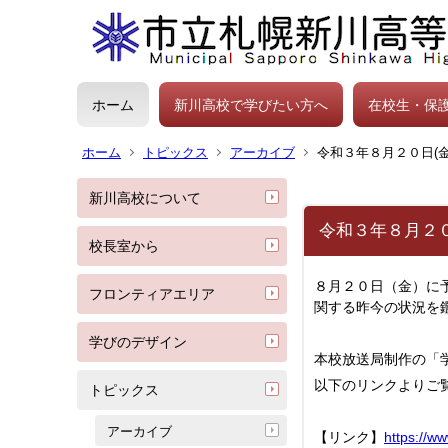
ホーム
新川高校で学びたい方へ
在校生・保
ホーム
トピックス
アーカイブ
令和３年８月２０日(
新川高校について
令和３年８月２０
校長室から
８月２０日（金）に
フロンティアエリア
関する昨今の状況を
学びのデザイン
本校放送局制作の「
以下のリンクよりご
トピックス
アーカイブ
【リンク】
https://