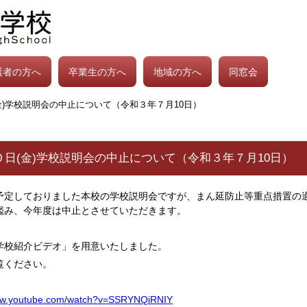
護者の方へ
卒業生の方へ
地域の方へ
同窓会
金)学校説明会の中止について（令和３年７月10日）
日(金)学校説明会の中止について（令和３年７月10日）
予定しておりました本校の学校説明会ですが、まん延防止等重点措置の適
鑑み、今年度は中止とさせていただきます。
学校紹介ビデオ」を用意いたしました。
覧ください。
www.youtube.com/watch?v=SSRYNQiRNIY