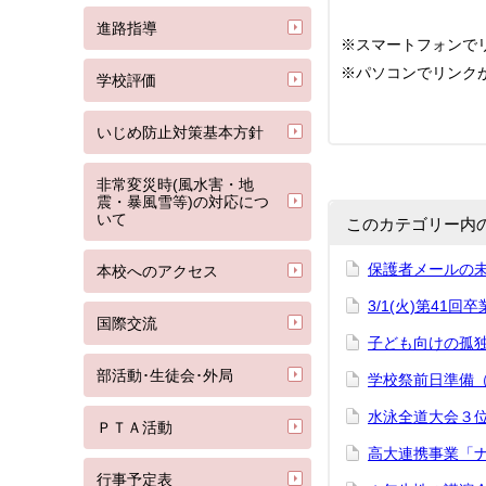
進路指導
※スマートフォンで
※パソコンでリンクが
学校評価
いじめ防止対策基本方針
非常変災時(風水害・地
震・暴風雪等)の対応につ
いて
このカテゴリー内
保護者メールの未
本校へのアクセス
3/1(火)第4
国際交流
子ども向けの孤
部活動･生徒会･外局
学校祭前日準備
水泳全道大会３
ＰＴＡ活動
高大連携事業「
行事予定表