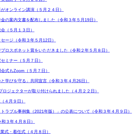
事がオンライン講演（５月２４日）
金の案内文書を配布しました（令和３年５月19日）
総会（５月１３日）
セージ（令和３年５月12日）
でプロスポネット賞をいただきました（令和２年５月８日）
究セミナー（５月７日）
会式もZoom（５月７日）
と学びを守る」共同宣言（令和３年４月26日）
にプロジェクターが取り付けられました（４月２２日）
式（４月９日）
トラブル事例集（2021年版）」の公表について（令和３年４月９日）
令和３年４月８日）
始業式・着任式（４月８日）