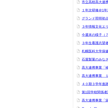
市立高校高大連
１年次研修＠1年
グランド照明初
３年情報文化エ
今週末の様子（
３年生看護志望
札幌医科大学保
石屋製菓のみな
高大連携事業「
高大連携事業 
４０期３学年進
第1回学校関係者
高大連携事業「