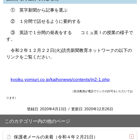
① 英字新聞から記事を選ぶ
② １分間で話せるように要約する
③ 英語で１分間の発表をする コミュ英Ⅰの授業の様子で
す。
令和２年１２月２２日(火)読売新聞教育ネットワークの以下の
リンクをご覧ください。
kyoiku.yomiuri.co.jp/kaihonews/contents/jn2-1.php
（担当教員が電話でリンクの許可をいただいてお
ります）
登録日:
2020年4月13日
/
更新日:
2020年12月26日
このカテゴリー内の他のページ
保護者メールの未着（令和４年２月21日）