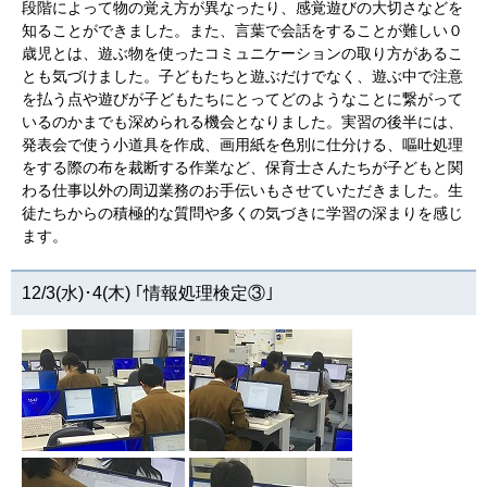
段階によって物の覚え方が異なったり、感覚遊びの大切さなどを
知ることができました。また、言葉で会話をすることが難しい０
歳児とは、遊ぶ物を使ったコミュニケーションの取り方があるこ
とも気づけました。子どもたちと遊ぶだけでなく、遊ぶ中で注意
を払う点や遊びが子どもたちにとってどのようなことに繋がって
いるのかまでも深められる機会となりました。実習の後半には、
発表会で使う小道具を作成、画用紙を色別に仕分ける、嘔吐処理
をする際の布を裁断する作業など、保育士さんたちが子どもと関
わる仕事以外の周辺業務のお手伝いもさせていただきました。生
徒たちからの積極的な質問や多くの気づきに学習の深まりを感じ
ます。
12/3(水)･4(木) ｢情報処理検定③｣