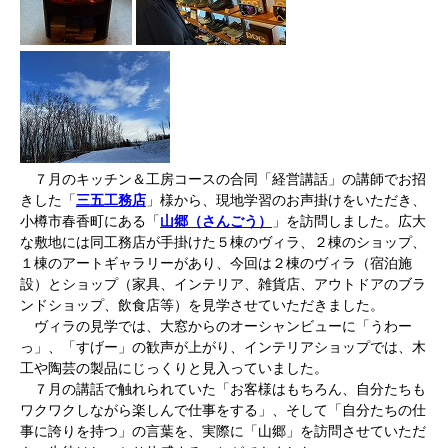
７月のキッチン＆工房コースの合同「経営講話」の講師でお招
きした「
三五工務店
」様から、現地学習のお声掛けをいただき、
小樽市春香町にある「
山郷（さんごう）
」を訪問しました。広大
な敷地には同工務店が手掛けた５棟のヴィラ、２棟のショップ、
１棟のアートギャラリーがあり、今回は２棟のヴィラ（宿泊施
設）とショップ（家具、インテリア、雑貨店、アウトドアのブラ
ンドショップ、飲食店等）を見学させていただきました。
ヴィラの見学では、大窓からのオーシャンビューに「うわー
っ」、「すげー」の歓声が上がり、インテリアショップでは、木
工や陶芸の製品にじっくりと見入っていました。
７月の講話で触れられていた「お客様はもちろん、自分たちも
ワクワクしながら楽しんで仕事をする」、そして「自分たちの仕
事に誇りを持つ」の言葉を、実際に「山郷」を訪問させていただ