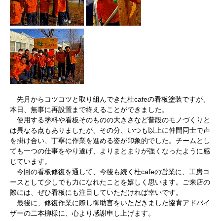
先月からコツコツと取り組んできた杜cafeの看板塗装ですが、
本日、無事に再設置まで終えることができました。
使用する塗料や看板そのものの大きさなど普段のモノづくりと
は異なる点もありましたが、その分、いつも以上に仲間同士で声
を掛け合い、丁寧に作業を進める姿が印象的でした。チームとし
ても一つの仕事をやり遂げ、よりまとまりが強くなったように感
じています。
今回の看板修復を通して、今後も続く杜cafeの営業に、工房コ
ースとして少しでも力になれたことを嬉しく思います。ご来店の
際には、ぜひ看板にも注目していただければ幸いです。
最後に、修復作業に際し御助言をいただきました協育アドバイ
ザーの二本柳様に、心より感謝申し上げます。