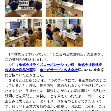
1年職業ゼミで行っていた「ミニ合同企業説明会」の最終クラ
スの説明会が行われました。
今回は
株式会社ライズコーポレーション
様、
株式会社桐越
様、
株式会社良品計画
様、
ホクビサービス株式会社
様の4つの企業様
にご協力いただきました。
２名または1名に分かれ、4つのブースにて、各企業様の大切に
していること、理念、業務内容、求められる力などを話していた
だきました。生徒たちは、緊張しながらもお話を聞く中で感じた
疑問などを質問し、大切なことを教えていただき、「働くことが
楽しみに思えた」と、働くイメージをもつことができたようで
す。何よりも企業の皆様の温かい眼差し、お話に、安心し、これ