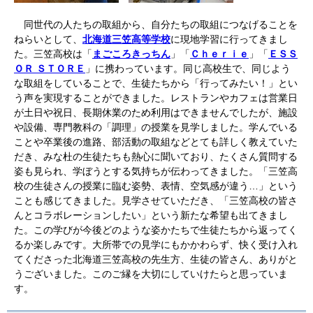
同世代の人たちの取組から、自分たちの取組につなげることを
ねらいとして、
北海道三笠高等学校
に現地学習に行ってきまし
た。三笠高校は「
まごころきっちん
」「
Ｃｈｅｒｉｅ
」「
ＥＳＳ
ＯＲ ＳＴＯＲＥ
」に携わっています。同じ高校生で、同じよう
な取組をしていることで、生徒たちから「行ってみたい！」とい
う声を実現することができました。レストランやカフェは営業日
が土日や祝日、長期休業のため利用はできませんでしたが、施設
や設備、専門教科の「調理」の授業を見学しました。学んでいる
ことや卒業後の進路、部活動の取組などとても詳しく教えていた
だき、みな杜の生徒たちも熱心に聞いており、たくさん質問する
姿も見られ、学ぼうとする気持ちが伝わってきました。「三笠高
校の生徒さんの授業に臨む姿勢、表情、空気感が違う…」という
ことも感じてきました。見学させていただき、「三笠高校の皆さ
んとコラボレーションしたい」という新たな希望も出てきまし
た。この学びが今後どのような姿かたちで生徒たちから返ってく
るか楽しみです。大所帯での見学にもかかわらず、快く受け入れ
てくださった北海道三笠高校の先生方、生徒の皆さん、ありがと
うございました。このご縁を大切にしていけたらと思っていま
す。