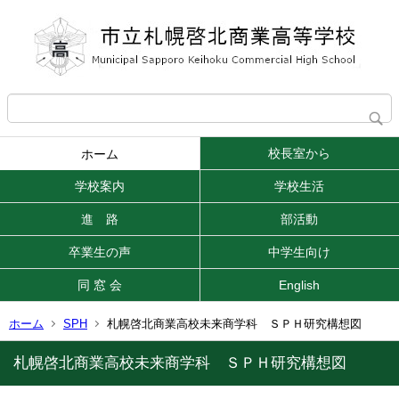
校長室から
ホーム
学校案内
学校生活
進 路
部活動
卒業生の声
中学生向け
同 窓 会
English
ホーム
SPH
札幌啓北商業高校未来商学科 ＳＰＨ研究構想図
札幌啓北商業高校未来商学科 ＳＰＨ研究構想図