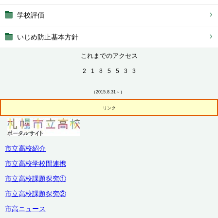
学校評価
いじめ防止基本方針
これまでのアクセス
2
1
8
5
5
3
3
（2015.8.31～）
リンク
市立高校紹介
市立高校学校間連携
市立高校課題探究①
市立高校課題探究②
市高ニュース