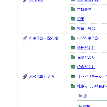
学校要覧
沿革
校章・校歌
行事予定・配布物
年間行事予定
学校だより
保健だより
給食だより
本校の取り組み
リハビリテーショ
札幌らしい特色あ
雪
環境