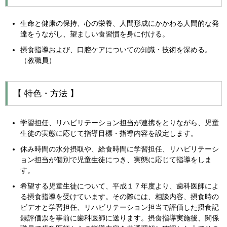
生命と健康の保持、心の栄養、人間形成にかかわる人間的な発
達をうながし、望ましい食習慣を身に付ける。
摂食指導および、口腔ケアについての知識・技術を深める。
（教職員）
【 特色・方法 】
学習担任、リハビリテーション担当が連携をとりながら、児童
生徒の実態に応じて指導目標・指導内容を設定します。
休み時間の水分摂取や、給食時間に学習担任、リハビリテーシ
ョン担当が個別で児童生徒につき、実態に応じて指導をしま
す。
希望する児童生徒について、平成１７年度より、歯科医師によ
る摂食指導を受けています。その際には、相談内容、摂食時の
ビデオと学習担任、リハビリテーション担当で評価した摂食記
録評価票を事前に歯科医師に送ります。摂食指導実施後、関係