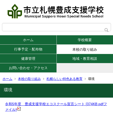
ホーム
学校概要
行事予定・配布物
本校の取り組み
健康管理
地域・教育相談
お問い合わせ・アクセス
ホーム
本校の取り組み
札幌らしい特色ある教育
環境
環境
令和5年度 豊成支援学校エコスクール宣言シート [374KB pdfフ
ァイル]