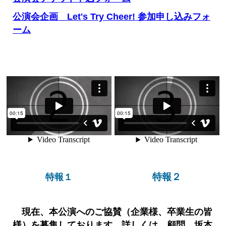
公演会企画 Let's Try Cheer! 参加申し込みフォ
ーム
特報２
特報１
現在、本公演へのご協賛（企業様、卒業生の皆
様）を募集しております。詳しくは、顧問 坂本