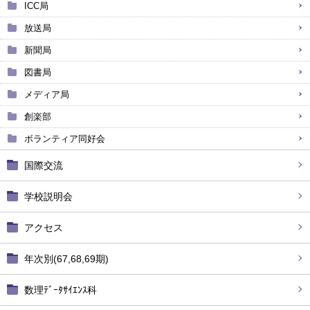
ICC局
放送局
新聞局
図書局
メディア局
創楽部
ボランティア同好会
国際交流
学校説明会
アクセス
年次別(67,68,69期)
数理ﾃﾞｰﾀｻｲｴﾝｽ科