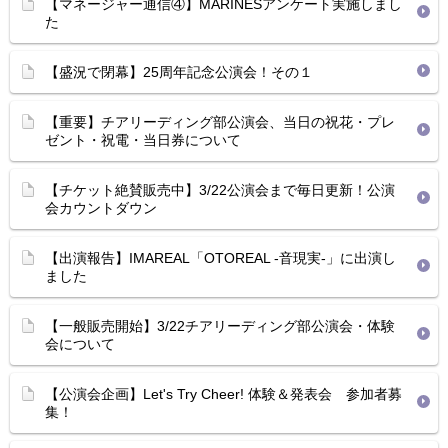
【マネージャー通信④】MARINESアンケート実施しまし
た
【盛況で閉幕】25周年記念公演会！その１
【重要】チアリーディング部公演会、当日の祝花・プレ
ゼント・祝電・当日券について
【チケット絶賛販売中】3/22公演会まで毎日更新！公演
会カウントダウン
【出演報告】IMAREAL「OTOREAL -音現実-」に出演し
ました
【一般販売開始】3/22チアリーディング部公演会・体験
会について
【公演会企画】Let's Try Cheer! 体験＆発表会 参加者募
集！