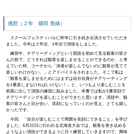
感想（２年 畑田 美緒）
スクールフェスティバルに昨年に引き続き出演させていただき
ました。今年は２年次、1年次で演技をしました。
練習中、チアリーディングという競技を初めて見る観客の皆さ
んの前で、どうすれば観客を楽しませることができるのか、と考
えていた時、コーチから「演者が楽しんでないのに観客が見てて
楽しいわけがない。」とアドバイスをされました。そこで私は
「観客を楽しませるためにはまずは自分自身がチアリーディング
を
1
番楽しまなければいけない！」と、いつもより楽しむことを
前面に出して演技の練習に励みました。本番では私が
1
番笑顔で
チアリーディングを楽しむことができたと思います。演技中、観
客の皆さんと目が合い、笑顔になっていくのが見え、とても嬉し
かったです。
今回、「自分が楽しむことで周囲を笑顔にできること」を学び
ました。
6
月
22
日に行われる北海道大会では、観客を巻き込める
ようなよい演技ができるように日々練習していきますので、興味