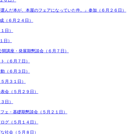
月２６日）
が選んだ本が、本屋のフェアになっていた件。』参加（６月２６日）
開成（６月２４日）
１１日）
１１日）
公開講座・発展期懇談会（６月７日）
クト（６月７日）
活動（６月３日）
（５月３１日）
発表会（５月２９日）
２３日）
カフェ・基礎期懇談会（５月２１日）
アログ（５月１４日）
グな社会（５月８日）