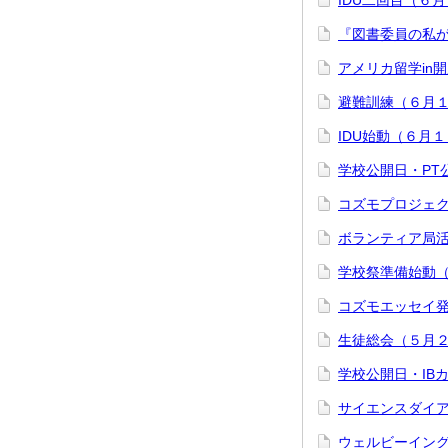
IDU二回目（６
『図書委員の私
アメリカ留学in
避難訓練（６月
IDU始動（６月
学校公開日・PT
コズモプロジェ
ボランティア局
学校祭準備始動
コズモエッセイ
生徒総会（５月
学校公開日・IB
サイエンスダイ
ウェルビーイン