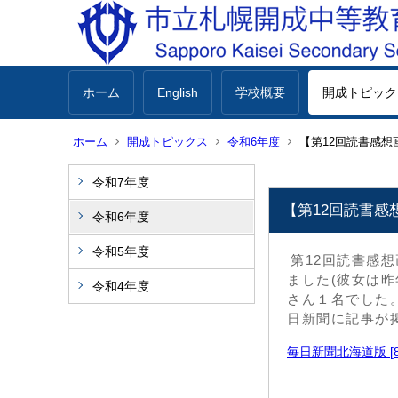
ホーム
English
学校概要
開成トピック
ホーム
開成トピックス
令和6年度
【第12回読書感
令和7年度
【第12回読書
令和6年度
令和5年度
第12回読書感
ました(彼女は
令和4年度
さん１名でした
日新聞に記事が
毎日新聞北海道版 [81