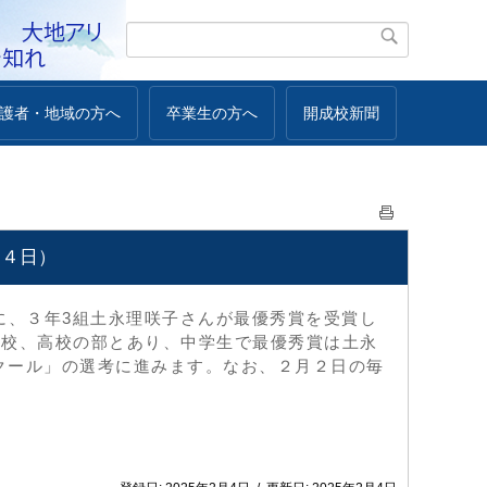
護者・地域の方へ
卒業生の方へ
開成校新聞
月４日）
に、３年3組土永理咲子さんが最優秀賞を受賞し
学校、高校の部とあり、中学生で最優秀賞は土永
クール」の選考に進みます。なお、２月２日の毎