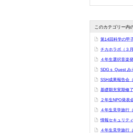
このカテゴリー内
第14回科学の甲
チカホラボ（３
４年生選択音楽
SDGｓ Ques
SSH成果報告会
基礎期充実期修
２年生NPO発表
４年生見学旅行
情報セキュリテ
４年生見学旅行