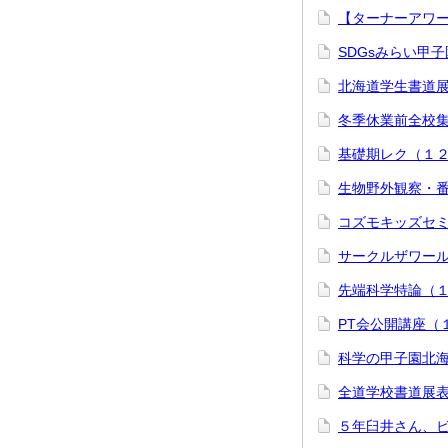
【ターナーアワー
SDGsみらい甲
北海道学生書道
冬季休業前全校
基礎期レク（１
生物野外観察・
コズモキッズセ
サークルザワー
先端科学特論（
PT会公開講座（
科学の甲子園北
全道学校書道展
５年臼井さん、