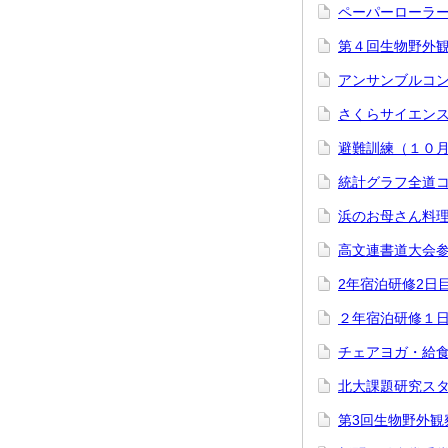
ペーパーローラ
第４回生物野外
アンサンブルコ
さくらサイエン
避難訓練（１０
統計グラフ全道
浜のお母さん料
高文連書道大会
2年宿泊研修2日
２年宿泊研修１
チェアヨガ・給
北大課題研究ス
第3回生物野外観