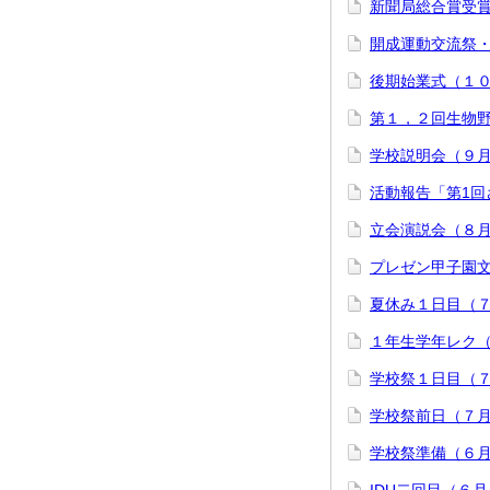
新聞局総合賞受
開成運動交流祭
後期始業式（１
第１，２回生物
学校説明会（９
活動報告「第1
立会演説会（８
プレゼン甲子園
夏休み１日目（
１年生学年レク
学校祭１日目（
学校祭前日（７
学校祭準備（６