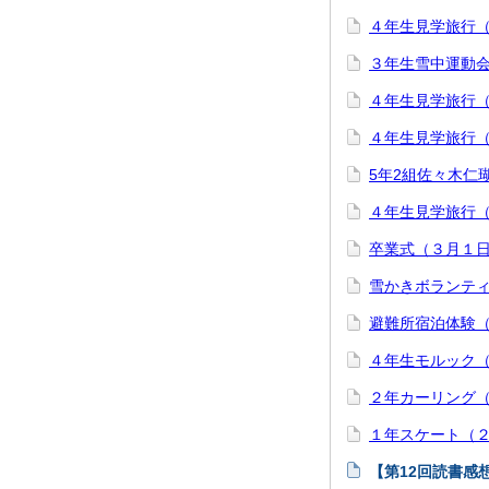
４年生見学旅行
３年生雪中運動
４年生見学旅行
４年生見学旅行
5年2組佐々木仁
４年生見学旅行
卒業式（３月１
雪かきボランテ
避難所宿泊体験
４年生モルック
２年カーリング
１年スケート（
【第12回読書感