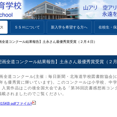
ス
ＳＳＨについて
新入学を希望する方へ
在校生・保
想画全道コンクール結果報告】土永さん最優秀賞受賞（２月４日）
感想画全道コンクール結果報告】土永さん最優秀賞受賞（２
想画全道コンクール(主催：毎日新聞・北海道学校図書館協会)
昨年も優秀賞に輝いています)。このコンクールは小学校、中
。入賞作品はこの後全国大会である「第36回読書感想画コン
掲載されましたのでご覧ください。
5KB pdfファイル]