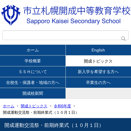
ホーム
English
学校概要
開成トピックス
ＳＳＨについて
新入学を希望する方へ
在校生・保護者・地域の方へ
卒業生の方へ
開成校新聞
ホーム
開成トピックス
令和6年度
開成運動交流祭・前期終業式（１０月１日）
開成運動交流祭・前期終業式（１０月１日）