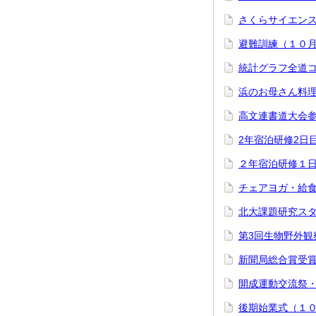
さくらサイエン
避難訓練（１０
統計グラフ全道
浜のお母さん料
高文連書道大会
2年宿泊研修2日
２年宿泊研修１
チェアヨガ・給
北大課題研究ス
第3回生物野外観
新聞局総合賞受
開成運動交流祭
後期始業式（１