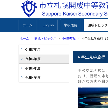
ホーム
English
学校概要
開成トピック
ホーム
開成トピックス
令和6年度
４年生見学旅行（
令和7年度
４年生見学旅行
令和6年度
令和5年度
学校交流の後は、
おり、普通の水
令和4年度
好きなお肉を目