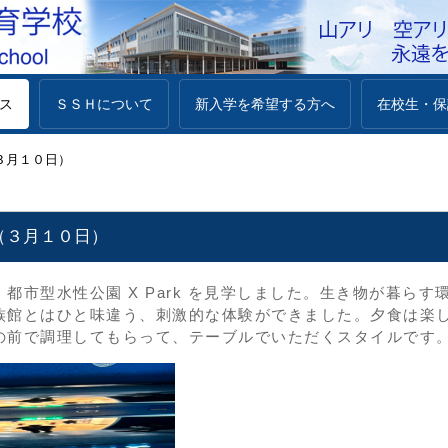
ス
ＳＳＨについて
新入学を希望する方へ
在校生・保
３月１０日）
（３月１０日）
都市型水性公園 X Park を見学しました。
生き物が暮らす
族館とはひと味違う、刺激的な体験ができました。
夕食は楽
の前で調理してもらって、テーブルでいただくスタイルです