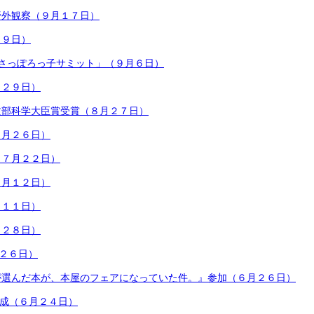
野外観察（９月１７日）
月９日）
回さっぽろっ子サミット」（９月６日）
月２９日）
文部科学大臣賞受賞（８月２７日）
７月２６日）
（７月２２日）
７月１２日）
月１１日）
月２８日）
月２６日）
が選んだ本が、本屋のフェアになっていた件。』参加（６月２６日）
開成（６月２４日）