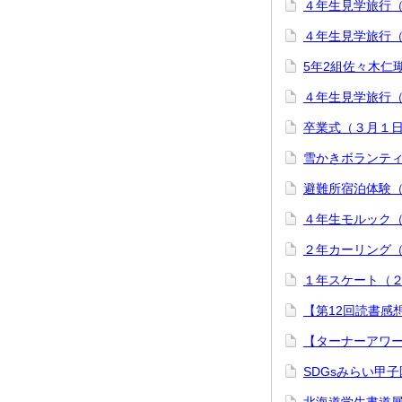
４年生見学旅行
４年生見学旅行
5年2組佐々木仁
４年生見学旅行
卒業式（３月１
雪かきボランテ
避難所宿泊体験
４年生モルック
２年カーリング
１年スケート（
【第12回読書感
【ターナーアワー
SDGsみらい甲