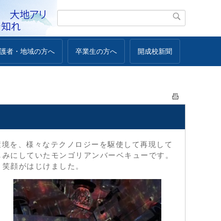
護者・地域の方へ
卒業生の方へ
開成校新聞
環境を、様々なテクノロジーを駆使して再現して
しみにしていたモンゴリアンバーベキューです。
。
笑顔がはじけました。