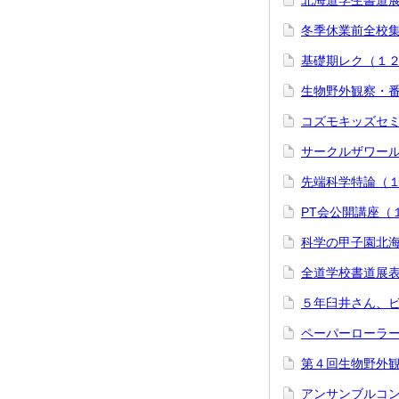
北海道学生書道
冬季休業前全校
基礎期レク（１
生物野外観察・
コズモキッズセ
サークルザワー
先端科学特論（
PT会公開講座（
科学の甲子園北
全道学校書道展
５年臼井さん、
ペーパーローラ
第４回生物野外
アンサンブルコ