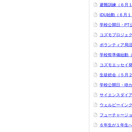
避難訓練（６月
IDU始動（６月
学校公開日・PT
コズモプロジェ
ボランティア局
学校祭準備始動
コズモエッセイ
生徒総会（５月
学校公開日・IB
サイエンスダイ
ウェルビーイン
フューチャージ
６年生が１年生