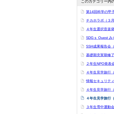
このカテゴリー内
第14回科学の甲
チカホラボ（３
４年生選択音楽
SDGｓ Ques
SSH成果報告会
基礎期充実期修
２年生NPO発表
４年生見学旅行
情報セキュリテ
４年生見学旅行
４年生見学旅行
３年生雪中運動