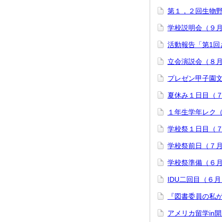
第１，２回生物
学校説明会（９
活動報告「第1
立会演説会（８
プレゼン甲子園
夏休み１日目（
１年生学年レク
学校祭１日目（
学校祭前日（７
学校祭準備（６
IDU二回目（６
『図書委員の私
アメリカ留学in