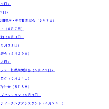
１１日）
１１日）
公開講座・発展期懇談会（６月７日）
クト（６月７日）
活動（６月３日）
（５月３１日）
発表会（５月２９日）
２３日）
カフェ・基礎期懇談会（５月２１日）
アログ（５月１４日）
グな社会（５月８日）
ョブセッション（５月８日）
へティーチングアシスタント（４月２４日）