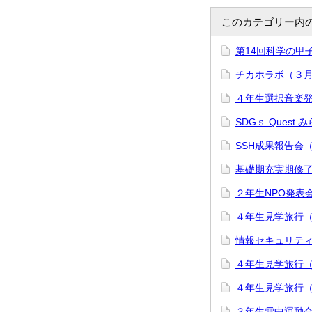
このカテゴリー内
第14回科学の甲
チカホラボ（３
４年生選択音楽
SDGｓ Ques
SSH成果報告会
基礎期充実期修
２年生NPO発表
４年生見学旅行
情報セキュリテ
４年生見学旅行
４年生見学旅行
３年生雪中運動