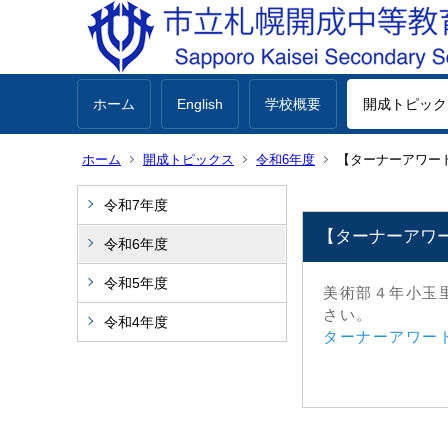
ホーム
English
学校概要
開成トピック
ホーム
開成トピックス
令和6年度
【ターナーアワード
令和7年度
【ターナーアワー
令和6年度
令和5年度
美術部４年小玉
さい。
令和4年度
ターナーアワード