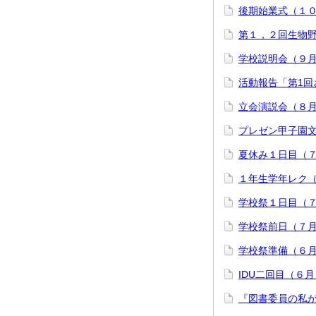
後期始業式（１
第１，２回生物
学校説明会（９
活動報告「第1
立会演説会（８
プレゼン甲子園
夏休み１日目（
１年生学年レク
学校祭１日目（
学校祭前日（７
学校祭準備（６
IDU二回目（６
『図書委員の私