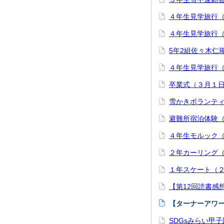
４年生見学旅行
４年生見学旅行
5年2組佐々木仁
４年生見学旅行
卒業式（３月１
雪かきボランテ
避難所宿泊体験
４年生モルック
２年カーリング
１年スケート（
【第12回読書感
【ターナーアワー
SDGsみらい甲