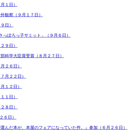
０月１日）
野外観察（９月１７日）
月９日）
回さっぽろっ子サミット」（９月６日）
月２９日）
文部科学大臣賞受賞（８月２７日）
７月２６日）
（７月２２日）
７月１２日）
月１１日）
月２８日）
月２６日）
が選んだ本が、本屋のフェアになっていた件。』参加（６月２６日）