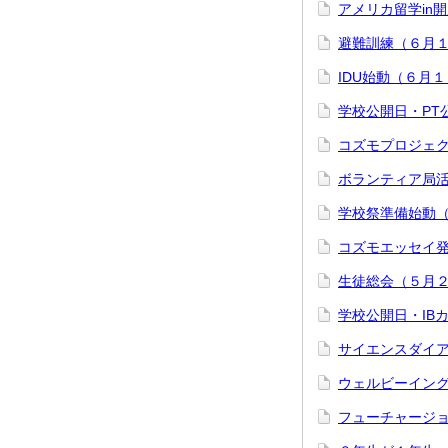
アメリカ留学in
避難訓練（６月
IDU始動（６月
学校公開日・PT
コズモプロジェ
ボランティア局
学校祭準備始動
コズモエッセイ
生徒総会（５月
学校公開日・IB
サイエンスダイ
ウェルビーイン
フューチャージ