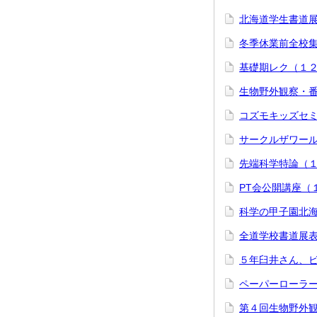
北海道学生書道
冬季休業前全校
基礎期レク（１
生物野外観察・
コズモキッズセ
サークルザワー
先端科学特論（
PT会公開講座（
科学の甲子園北
全道学校書道展
５年臼井さん、
ペーパーローラ
第４回生物野外