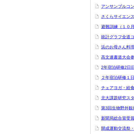
アンサンブルコ
さくらサイエン
避難訓練（１０
統計グラフ全道
浜のお母さん料
高文連書道大会
2年宿泊研修2日
２年宿泊研修１
チェアヨガ・給
北大課題研究ス
第3回生物野外観
新聞局総合賞受
開成運動交流祭