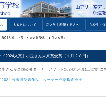
ス
ＳＳＨについて
新入学を希望する方へ
在校生・保
2024入賞】小玉さん未来賞受賞（１月２８日）
ド2024入賞】小玉さん未来賞受賞（１月２８日）
里歩さんが全国公募ターナーアワード2024未来賞(上位賞)
2024 未来賞受賞作品｜ターナー色彩株式会社