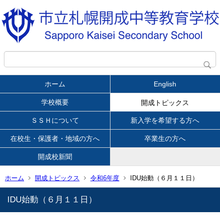
ホーム
English
学校概要
開成トピックス
ＳＳＨについて
新入学を希望する方へ
在校生・保護者・地域の方へ
卒業生の方へ
開成校新聞
ホーム
開成トピックス
令和6年度
IDU始動（６月１１日）
IDU始動（６月１１日）