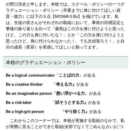
の野口浩史と申します。本校では、スクール・ポリシーの一つグ
ラデュエーション・ポリシー（卒業までに身に付けてほしい資
質・能力）に以下の５点【MOIWA５Bs】を掲げています。私
は、生徒の皆さんがそれぞれの取組において、事前の目標設定と
事後の振り返りを比べて「最初はこの力を身に付けようと思った
けど、この力も身に付いたな！」とか「この力を身に付けようと
思ったけど、身に付けられなかった！、でも次頑張ろう！」と自
分の成長（変容）を実感してほしいと願ってます。
本校のグラデュエーション・ポリシー
『
ことばの力
』がある
Be a logical communicator
『
考える力』
がある
Be a creative thinker
『
想い浮かべる力
』がある
Be an imaginative person
『
試そうとする力』
がある
Be a risk-taker
『
やり抜く力』
がある
Be a high-grit person
これからこのコーナーでは、本校が実施する取組のなかで、私
が実際に見ることができた取組(全部でなくてごめんなさい)につ