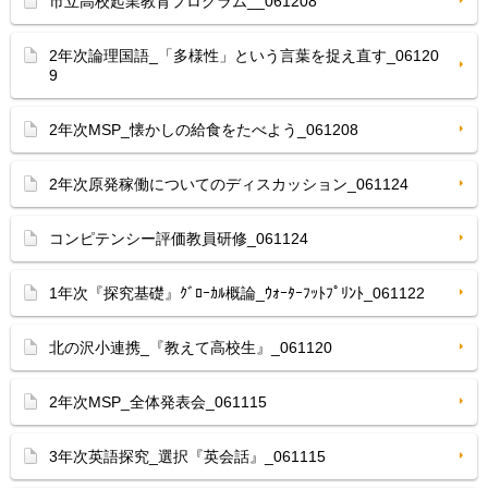
市立高校起業教育プログラム__061208
2年次論理国語_「多様性」という言葉を捉え直す_06120
9
2年次MSP_懐かしの給食をたべよう_061208
2年次原発稼働についてのディスカッション_061124
コンピテンシー評価教員研修_061124
1年次『探究基礎』ｸﾞﾛｰｶﾙ概論_ｳｫｰﾀｰﾌｯﾄﾌﾟﾘﾝﾄ_061122
北の沢小連携_『教えて高校生』_061120
2年次MSP_全体発表会_061115
3年次英語探究_選択『英会話』_061115