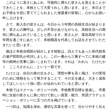
このように若さにあふれ、可能性に満ちた皆さんを迎えることが
できたことを、本校として大変うれしく思います。また、本日まで
お子様を大切に育ててこられました保護者の皆様に、心からお祝い
申し上げます。
さて、新入生の皆さんは、今日から３年間の高校生活が始まりま
す。皆さんの胸中は、少しの不安がありながらも、高校生活への期
待に満ちあふれていることと思います。皆さんが、藻岩高校での３
年間を過ごすにあたって、本校職員を代表してお話をさせていただ
きたいと思います。
後ほど本校合唱部が紹介します校歌は、詩人でもあった初代校長
の瀬戸哲郎氏が作詞しました。この一番から三番すべてに本校の建
学の精神が見事に謳いこまれています。それは「われら たけたか
く こころさかんに」という一節です。
たけとは、自分の身の丈をさし、理想や夢を高く掲げ、その実現
のために情熱をもって努力することで、その丈を越え、大きく成長
してほしいという強い思いが込められていると思います。
本校ではスクール・ポリシーの内、学校教育目標を達成し、卒業
時に生徒の皆さんに身に付けて欲しい資質・能力、所謂グラデュエ
ーション・ポリシーに五つの力を掲げています。
一つ目は、知識を深め、適切な言葉を使って、分かりやすく伝え