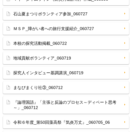
石山夏まつりボランティア参加_060727
ＭＳＰ_障がい者への旅行支援紹介_060727
本校の探究活動掲載_060722
地域貢献ボランティア_060719
探究人インタビュー基調講演_060719
まなびまくり社③_060712
『論理国語』「主張と反論のプロセス～ディベート思考
～」_060712
令和６年度_第50回藻高祭『気炎万丈』_060705_06