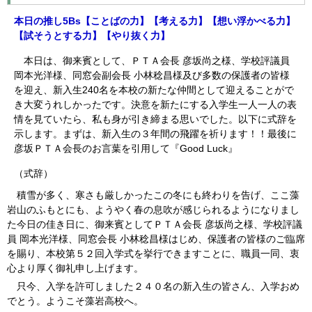
本日の推し5Bs【ことばの力】【
考える力】【想い浮かべる
力】
【試そうとする力】
【やり抜く力】
本日は、御来賓として、ＰＴＡ会長 彦坂尚之様、学校評議員
岡本光洋様、同窓会副会長 小林稔昌様及び多数の保護者の皆様
を迎え、新入生240名を本校の新たな仲間として迎えることがで
き大変うれしかったです。決意を新たにする入学生一人一人の表
情を見ていたら、私も身が引き締まる思いでした。以下に式辞を
示します。まずは、新入生の３年間の飛躍を祈ります！！最後に
彦坂ＰＴＡ会長のお言葉を引用して『Good Luck』
（式辞）
積雪が多く、寒さも厳しかったこの冬にも終わりを告げ、ここ藻
岩山のふもとにも、ようやく春の息吹が感じられるようになりまし
た今日の佳き日に、御来賓としてＰＴＡ会長 彦坂尚之様、学校評議
員 岡本光洋様、同窓会長 小林稔昌様はじめ、保護者の皆様のご臨席
を賜り、本校第５２回入学式を挙行できますことに、職員一同、衷
心より厚く御礼申し上げます。
只今、入学を許可しました２４０名の新入生の皆さん、入学おめ
でとう。ようこそ藻岩高校へ。