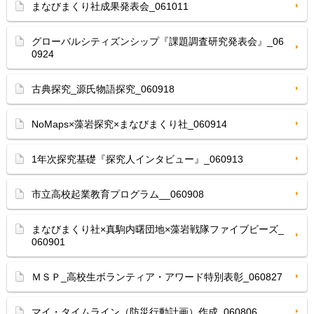
まなびまくり社成果発表会_061011
グローバルシティズンシップ『課題調査研究発表会』_06
0924
古典探究_源氏物語探究_060918
NoMaps×藻岩探究×まなびまくり社_060914
1年次探究基礎『探究人インタビュー』_060913
市立高校起業教育プログラム__060908
まなびまくり社×真駒内曙団地×藻岩戦隊ファイブビーズ_
060901
ＭＳＰ_高校生ボランティア・アワード特別表彰_060827
マイ・タイムライン（防災行動計画）作成_060806