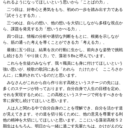
られるようになってほしいという思いから「ことばの力」、
二つ目は、好奇心と勇気をもち、初めの一歩を踏み出す力である
「試そうとする力」、
三つめは、自らの想い、他の想いを大切にしながら多様な視点か
ら、課題を発見する力「想いうかべる力」、
四つ目は、情報の分析や適切な判断をもとに、根拠を示しなが
ら、筋の通った考えを導くことができる力「考える力」、
最後に五つ目は、結果を次の行動に生かし、前向きな姿勢で挑戦
し続ける力「やり抜く力」で、藻岩５Bsと呼んでいます。
これらを生徒のみならず、我々職員にも身に付けてほしいという
強い思いが、校歌の歌詞にある「われら たけたかく こころさか
んに」に集約されているのだと思います。
みなさんがこれから自ら作り出す高校というステージの先には、
多くのステージが待っております。自分自身で人生の目標を定め、
それを実現するために、この高校というステージで何をすべきかを
常に探究し続けてほしいと思います。
人は人と関わる中で自分自身のことを理解でき、自分を活かす道
が見えてきます。その道を切り拓くために、他の意見を尊重する利
他の精神を大切にしてほしいと思います。ここにいる藻岩高校５２
期生はもちろん、明日から一緒に過ごす先輩たちは、かけがえのな