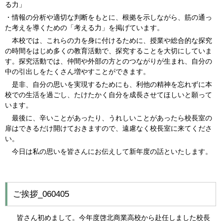
る力」
・情報の分析や適切な判断をもとに、根拠を示しながら、筋の通っ
た考えを導くための「考える力」を掲げています。
本校では、これらの力を身に付けるために、授業や総合的な探究
の時間をはじめ多くの教育活動で、探究することを大切にしていま
す。探究活動では、仲間や外部の方とのつながりが生まれ、自分の
中の引出しをたくさん増やすことができます。
是非、自分の思いを実現するためにも、利他の精神を忘れずに本
校での生活を過ごし、たけたかく自分を成長させてほしいと願って
います。
最後に、辛いことがあったり、うれしいことがあったら校長室の
扉はできるだけ開けておきますので、遠慮なく校長室に来てくださ
い。
今日は私の思いを皆さんにお伝えして新年度の話といたします。
ご挨拶_060405
皆さん初めまして。今年度啓北商業高校から赴任しました校長