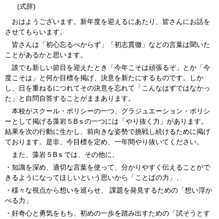
(式辞)
おはようございます。新年度を迎えるにあたり、皆さんにお話を
させてもらいます。
皆さんは「初心忘るべからず」「初志貫徹」などの言葉は聞いた
ことがあるかと思います。
誰でも新しい節目を迎えたとき「今年こそは頑張るぞ」とか「今
度こそは」と何か目標を掲げ、決意を新たにするものです。しか
し、日を重ねるにつれてその決意を忘れて「こんなはずではなかっ
た」と自問自答することがままあります。
本校がスクール・ポリシーの一つ、グラジュエーション・ポリシ
ーとして掲げる藻岩５Bｓの一つには「やり抜く力」があります。
結果を次の行動に生かし、前向きな姿勢で挑戦し続けるために掲げ
ております。是非、今目標を定め、一年間やり抜いてください。
また、藻岩５Bｓでは、その他に、
・知識を深め、適切な言葉を使って、分かりやすく伝えることがで
きるようになってほしいという思いから「ことばの力」、
・様々な視点から想いを巡らせ、 課題を発見するための「想い浮か
べる力」
・好奇心と勇気をもち、初めの一歩を踏み出すための「試そうとす