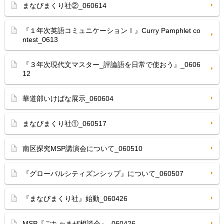
まなびまくり社②_060614
『１年次英語コミュニケーションⅠ』Curry Pamphlet co
ntest_0613
『３年次現代文マスター_評論語を日常で使おう』_0606
12
華道部いけばな展示_060604
まなびまくり社①_060517
南区探究MSP講演会について_060510
『グローバルシティズンシップ』について_060507
『まなびまくり社』始動_060426
MSP『ごちゃまぜ相談会』_060426