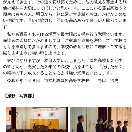
が見えてきます。その道を切り拓くために、他の意見を尊重する利
他の精神を大切にしてほしいと思います。ここにいる藻岩高校５２
期生はもちろん、明日から一緒に過ごす先輩たちは、かけがえのな
い仲間です。互いに協力し、互いを高めあって欲しいと願っていま
す。
私ども職員もあらゆる場面で最大限の支援を行う覚悟でいます。
保護者の皆様におかれましては、ご家庭と連携を密にして、学校づ
くりを推進して参りますので、本校の教育活動にご理解・ご支援を
賜りますようお願い申し上げます。
結びになりますが、本日入学いたしました「藻岩高校５２期生」
の皆さんが、充実した３年間の高校生活をすごし、「たけたかく」
の精神の下、成長することを心より願い式辞といたします。
令和６年４月８日 市立札幌藻岩高等学校長 野口 浩史
【撮影 写真部】