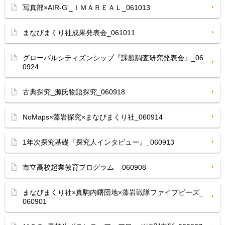
写真部×AIR-G'_ＩＭＡＲＥＡＬ_061013
まなびまくり社成果発表会_061011
グローバルシティズンシップ『課題調査研究発表会』_06
0924
古典探究_源氏物語探究_060918
NoMaps×藻岩探究×まなびまくり社_060914
1年次探究基礎『探究人インタビュー』_060913
市立高校起業教育プログラム__060908
まなびまくり社×真駒内曙団地×藻岩戦隊ファイブビーズ_
060901