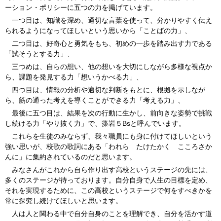
ーション・ポリシーに五つの力を掲げています。
一つ目は、知識を深め、適切な言葉を使って、分かりやすく伝え
られるようになってほしいという思いから「ことばの力」、
二つ目は、好奇心と勇気をもち、初めの一歩を踏み出す力である
「試そうとする力」、
三つめは、自らの想い、他の想いを大切にしながら多様な視点か
ら、課題を発見する力「想いうかべる力」、
四つ目は、情報の分析や適切な判断をもとに、根拠を示しなが
ら、筋の通った考えを導くことができる力「考える力」、
最後に五つ目は、結果を次の行動に生かし、前向きな姿勢で挑戦
し続ける力「やり抜く力」で、藻岩５Bsと呼んでいます。
これらを生徒のみならず、我々職員にも身に付けてほしいという
強い思いが、校歌の歌詞にある「われら たけたかく こころさか
んに」に集約されているのだと思います。
みなさんがこれから自ら作り出す高校というステージの先には、
多くのステージが待っております。自分自身で人生の目標を定め、
それを実現するために、この高校というステージで何をすべきかを
常に探究し続けてほしいと思います。
人は人と関わる中で自分自身のことを理解でき、自分を活かす道