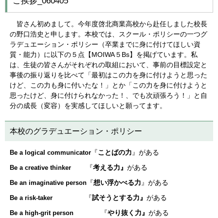
ご挨拶_060405
皆さん初めまして。今年度啓北商業高校から赴任しました校長
の野口浩史と申します。本校では、スクール・ポリシーの一つグ
ラデュエーション・ポリシー（卒業までに身に付けてほしい資
質・能力）に以下の５点【MOIWA５Bs】を掲げています。私
は、生徒の皆さんがそれぞれの取組において、事前の目標設定と
事後の振り返りを比べて「最初はこの力を身に付けようと思った
けど、この力も身に付いたな！」とか「この力を身に付けようと
思ったけど、身に付けられなかった！、でも次頑張ろう！」と自
分の成長（変容）を実感してほしいと願ってます。
本校のグラデュエーション・ポリシー
『
ことばの力
』がある
Be a logical communicator
『
考える力』
がある
Be a creative thinker
『
想い浮かべる力
』がある
Be an imaginative person
『
試そうとする力』
がある
Be a risk-taker
『
やり抜く力』
がある
Be a high-grit person