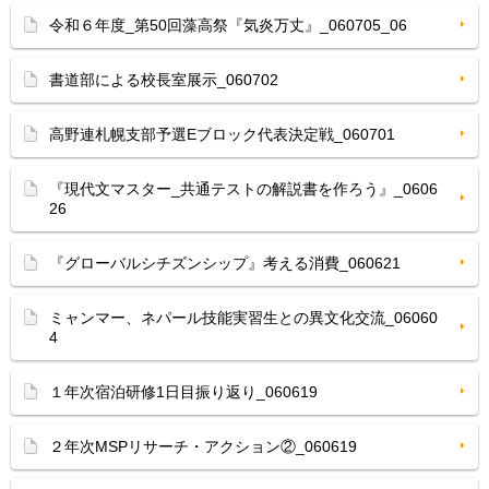
令和６年度_第50回藻高祭『気炎万丈』_060705_06
書道部による校長室展示_060702
高野連札幌支部予選Eブロック代表決定戦_060701
『現代文マスター_共通テストの解説書を作ろう』_0606
26
『グローバルシチズンシップ』考える消費_060621
ミャンマー、ネパール技能実習生との異文化交流_06060
4
１年次宿泊研修1日目振り返り_060619
２年次MSPリサーチ・アクション②_060619