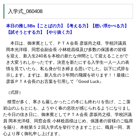
入学式_060408
本日の推し5Bs【ことばの力】【
考える力】【想い浮かべる
力】
【試そうとする力】
【やり抜く力】
本日は、御来賓として、ＰＴＡ会長 彦坂尚之様、学校評議員
岡本光洋様、同窓会副会長 小林稔昌様及び多数の保護者の皆様
を迎え、新入生240名を本校の新たな仲間として迎えることがで
き大変うれしかったです。決意を新たにする入学生一人一人の表
情を見ていたら、私も身が引き締まる思いでした。以下に式辞を
示します。まずは、新入生の３年間の飛躍を祈ります！！最後に
彦坂ＰＴＡ会長のお言葉を引用して『Good Luck』
（式辞）
積雪が多く、寒さも厳しかったこの冬にも終わりを告げ、ここ藻
岩山のふもとにも、ようやく春の息吹が感じられるようになりまし
た今日の佳き日に、御来賓としてＰＴＡ会長 彦坂尚之様、学校評議
員 岡本光洋様、同窓会長 小林稔昌様はじめ、保護者の皆様のご臨席
を賜り、本校第５２回入学式を挙行できますことに、職員一同、衷
心より厚く御礼申し上げます。