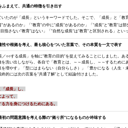
をふまえて、共通の特徴を引き出す
いたのが「成長」というキーワードでした。そこで、「成長」と「教
育”があるのか」「”教育”の中に”成長”があるのか」「”成長”と”教育
を目指さない”教育”はない」「”自然な成長”は”教育”と区別される」と
連性や根拠を考え、最も核心をついた言葉で、その本質を一文で表す
／○○する成長」を軸に”教育の目的”を捉えてみることにしました。あ
徴を洗い出しながら、各自で「教育とは、～～成長し、～～するために
を増やす」「型にはまらない（自分らしさ）」「豊かになる（人生・未
終的には次の言葉を”共通了解”として結論付けました。
く「成長」し、
によって、
する力を身につけるためにある。
最初の問題意識を考える際の”拠り所”になるものか吟味する