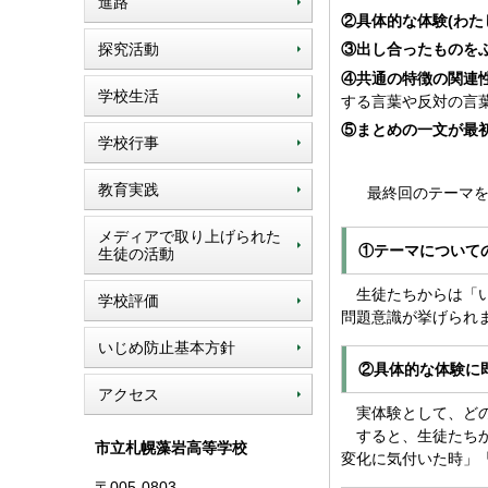
進路
②具体的な体験(わた
探究活動
③出し合ったものを
④共通の特徴の関連
学校生活
する言葉や反対の言
⑤まとめの一文が最
学校行事
教育実践
最終回のテーマを
メディアで取り上げられた
①テーマについて
生徒の活動
生徒たちからは「い
学校評価
問題意識が挙げられ
いじめ防止基本方針
②具体的な体験に
アクセス
実体験として、どの
すると、生徒たちか
市立札幌藻岩高等学校
変化に気付いた時」
〒005-0803