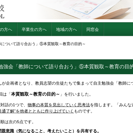
の方へ
卒業生の方へ
地域の方へ
同窓会
師について語り合おう」⑤本質観取～教育の目的～
主勉強会「教師について語り合おう」⑤本質観取～教育の目
んが企画者となり、教員志望の生徒たちで集まって自主勉強会「教師に
本質観取～教育の目的～
回は「
」を行いました。
対話の1つで、
物事の本質を見出していく思考法
を指します。「みんな
”共通了解”を他者とともに作り上げていく
ものです。
順は次の5点です。
問題意識（気になること、考えたいこと）を共有する。