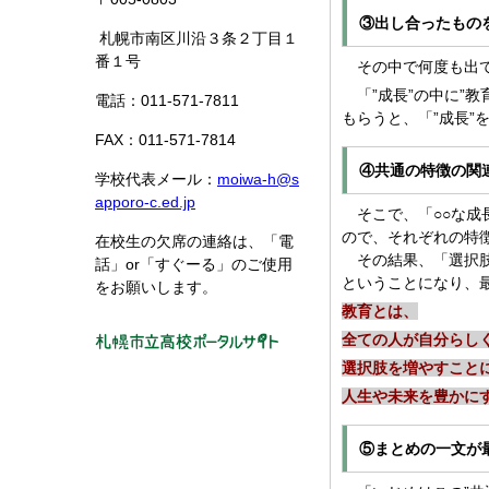
③出し合ったもの
札幌市南区川沿３条２丁目１
番１号
その中で何度も出て
「”成長”の中に”教
電話：011-571-7811
もらうと、「”成長”
FAX：011-571-7814
④共通の特徴の関
学校代表メール：
moiwa-h@s
apporo-c.ed.jp
そこで、「○○な成長
ので、それぞれの特
在校生の欠席の連絡は、「電
その結果、「選択肢
話」or「すぐーる」のご使用
ということになり、最
をお願いします。
教育とは、
全ての人が自分らし
選択肢を増やすこと
人生や未来を豊かに
⑤まとめの一文が