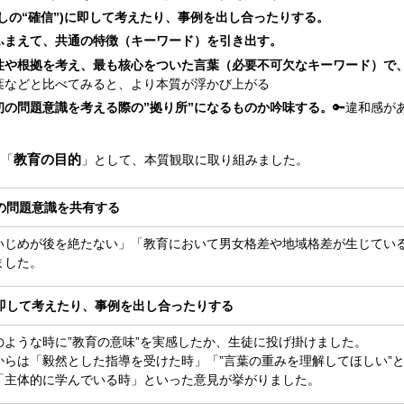
しの“確信”)に即して考えたり、事例を出し合ったりする。
ふまえて、共通の特徴（キーワード）を引き出す。
性や根拠を考え、最も核心をついた言葉（必要不可欠なキーワード）で
葉などと比べてみると、より本質が浮かび上がる
初の問題意識を考える際の”拠り所”になるものか吟味する。
🔑違和感
教育の目的
「
」として、本質観取に取り組みました。
の問題意識を共有する
じめが後を絶たない」「教育において男女格差や地域格差が生じている
ました。
即して考えたり、事例を出し合ったりする
ような時に”教育の意味”を実感したか、生徒に投げ掛けました。
らは「毅然とした指導を受けた時」「”言葉の重みを理解してほしい”
「主体的に学んでいる時」といった意見が挙がりました。