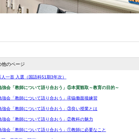
の他のページ
百人一首 入選（国語科51期3年次）
勉強会「教師について語り合おう」⑤本質観取～教育の目的～
勉強会「教師について語り合おう」④協働面接練習
勉強会「教師について語り合おう」③良い授業とは
勉強会「教師について語り合おう」②教科の魅力
勉強会「教師について語り合おう」①教師に必要なこと