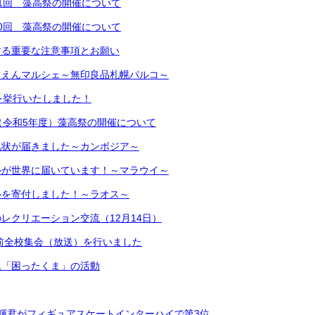
1回 藻高祭の開催について
0回 藻高祭の開催について
する重要な注意事項とお願い
うえんマルシェ～無印良品札幌パルコ～
を挙行いたしました！
（令和5年度）藻高祭の開催について
礼状が届きました～カンボジア～
ルが世界に届いています！～マラウイ～
ルを寄付しました！～ラオス～
レクリエーション交流（12月14日）
業前全校集会（放送）を行いました
ム「困ったくま」の活動
輝君がフィギュアスケートインターハイで第3位