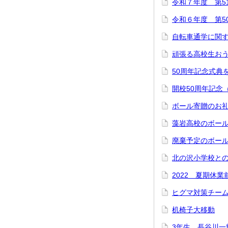
令和７年度 第5
令和６年度 第5
自転車通学に関
頑張る高校生お
50周年記念式典
開校50周年記念
ボール寄贈のお
藻岩高校のボー
廃棄予定のボー
北の沢小学校との
2022 夏期休
ヒグマ対策チー
机椅子大移動
3年生、長谷川一