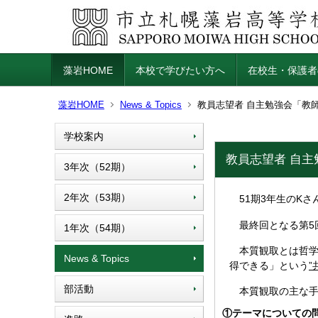
藻岩HOME
本校で学びたい方へ
在校生・保護者
藻岩HOME
News & Topics
教員志望者 自主勉強会「教
学校案内
教員志望者 自
3年次（52期）
2年次（53期）
51期3年生のKさ
最終回となる第5
1年次（54期）
本質観取とは哲学
News & Topics
得できる」という
部活動
本質観取の主な手
①テーマについての