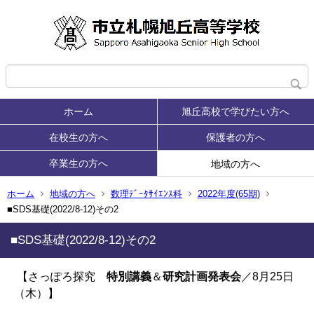
ホーム
旭丘高校で学びたい方へ
在校生の方へ
保護者の方へ
卒業生の方へ
地域の方へ
ホーム
地域の方へ
数理ﾃﾞｰﾀｻｲｴﾝｽ科
2022年度(65期)
■SDS基礎(2022/8-12)その2
■SDS基礎(2022/8-12)その2
【さっぽろ探究
特別講義
＆
研究計画発表会
／
8
月
25
日
（木）】