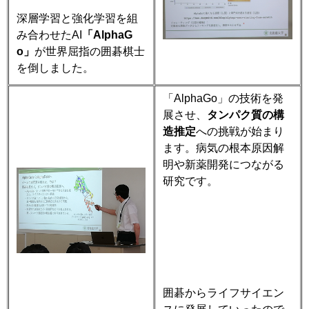
深層学習と強化学習を組
み合わせた
AI
「
AlphaG
o
」
が世界屈指の囲碁棋士
を倒しました。
「
AlphaGo
」の技術を発
展させ、
タンパク質の構
造推定
への挑戦が始まり
ます。病気の根本原因解
明や新薬開発につながる
研究です。
囲碁からライフサイエン