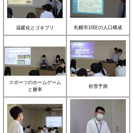
札幌市
10
区の人口構成
温暖化とゴキブリ
スポーツのホームゲーム
初雪予測
と勝率