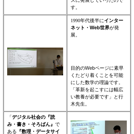
スに発展していったので
す。
1990
年代後半に
インター
ネット・
Web
世界
が発
展。
目的の
Web
ページに素早
くたどり着くことを可能
にした数学の理論です。
「革新を起こすには幅広
い教養が必要です」と行
木先生。
「
デジタル社会の『読
み・書き・そろばん』
で
ある
『数理・データサイ