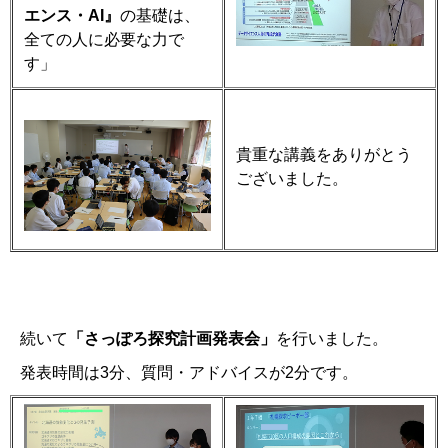
エンス・
AI
』
の基礎は、
全ての人に必要な力で
す」
貴重な講義をありがとう
ございました。
続いて
「さっぽろ探究計画発表会」
を行いました。
発表時間は
3
分、質問・アドバイスが
2
分です。