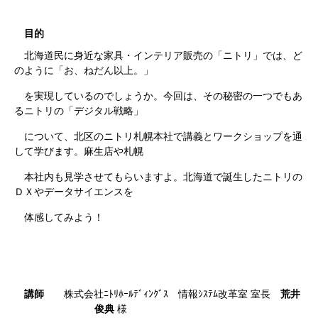
目的
北海道民に身近な家具・インテリア販売の「ニトリ」では、ど
のように
「お、ねだん以上。」
を
実現しているのでしょうか。今回は、その秘密
の一つでもあ
るニトリの「デジタル戦略」
について、
北区のニトリ札幌
本社
で講義とワークショップを通
して学びます。麻生店や札幌
北海道で誕生したニトリの
本社内
も
見学させ
てもらいますよ。
ＤＸやデータサイエンスを
体感してみよう！
荒井
講師
株式会社ﾆﾄﾘﾎｰﾙﾃﾞｨﾝｸﾞｽ 情報ｼｽﾃﾑ改革室 室長
俊典
様