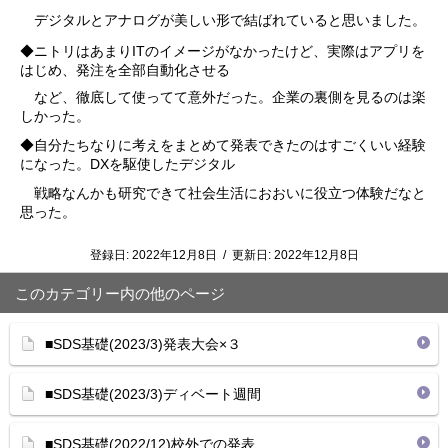
デジタルとアナログが美しい形で結ばれていると思いました。
IT
◆ニトリはあまり
のイメージがなかったけど、実際はアプリを
はじめ、発注を全部自動化させる
など、徹底して使ってて意外だった。企業の裏側を見るのは楽
しかった。
◆自分たちなりに考えをまとめて発表できたのはすごくいい経験
DX
になった。
を駆使したデジタル
戦略なんかも研究できて社会生活におおいに役立つ体験だなと
思った。
登録日:
2022年12月8日
/
更新日:
2022年12月8日
このカテゴリー内の他のページ
■SDS基礎(2023/3)発表大会×３
■SDS基礎(2023/3)ディベート週間
■SDS基礎(2022/12)校外での発表