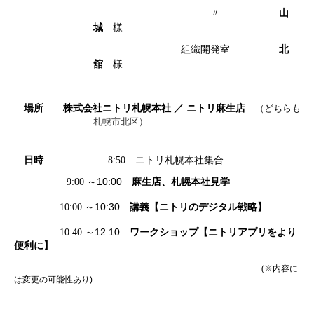
〃
山
城
様
組織開発室
北
舘
様
株式会社ニトリ札幌本社 ／ ニトリ麻生店
場所
（どちらも
札幌市北区）
日時
8:50
ニトリ札幌本社集合
10:00
麻生店、札幌本社見学
9:00
～
10:30
講義【ニトリのデジタル戦略】
10:00
～
12:10
ワークショップ【ニトリアプリをより
10:40
～
便利に】
(
※内容に
は変更の可能性あり
)