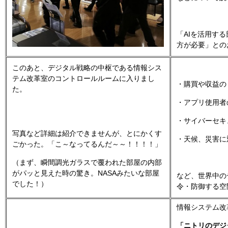
AI
「
を活用する
方が必要」との
このあと、デジタル戦略の中枢である情報シス
テム改革室のコントロールルームに入りまし
・購買や収益の
た。
・アプリ使用者
・サイバーセキ
写真など詳細は紹介できませんが、とにかくす
・天候、災害に
ごかった。「こ～なってるんだ～～！！！！」
（まず、瞬間調光ガラスで覆われた部屋の内部
NASA
がパッと見えた時の驚き。
みたいな部屋
など、世界中の
でした！）
令・防御する空
情報システム改
「ニトリのデジ