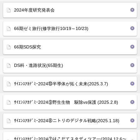
2024年度研究発表会
66期ゼミ旅行(修学旅行10/19～10/23)
66期SDS探究
DS科・進路状況(65期生)
ｻｲｴﾝｽｱｶﾃﾞﾐｰ2024⑩半導体が拓く未来(2025.3.7)
ｻｲｴﾝｽｱｶﾃﾞﾐｰ2024⑨野生生物 駆除vs保護 (2025.2.8)
ｻｲｴﾝｽｱｶﾃﾞﾐｰ2024⑧ニトリのデジタル戦略(2025.1.18)
ｻｲｴﾝｽｱｶﾃﾞﾐｰ2024⑦はこだてスタディツアー(2024.12.6～