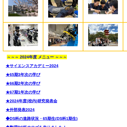
～～～ 2024年度 メニュー ～～～
★サイエンスアカデミー2024
★65期3年次の学び
★66期2年次の学び
★67期1年次の学び
★2024年度(校内)研究発表会
★外部発表2024
◆DS科の進路状況・65期生(DS科1期生)