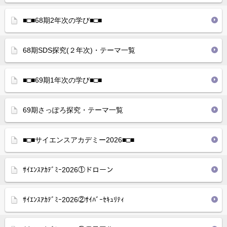
■□■68期2年次の学び■□■
68期SDS探究(２年次)・テーマ一覧
■□■69期1年次の学び■□■
69期さっぽろ探究・テーマ一覧
■□■サイエンスアカデミー2026■□■
ｻｲｴﾝｽｱｶﾃﾞﾐｰ2026①ドローン
ｻｲｴﾝｽｱｶﾃﾞﾐｰ2026②ｻｲﾊﾞｰｾｷｭﾘﾃｨ