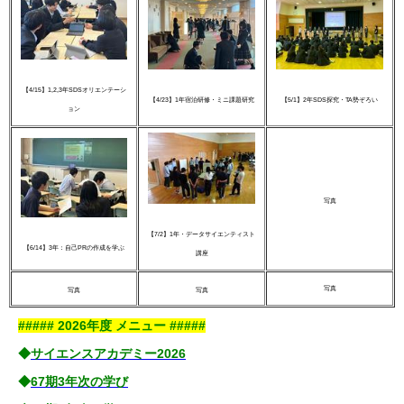
【4/15】1,2,3年SDSオリエンテーシ
【4/23】1年宿泊研修・ミニ課題研究
【5/1】2年SDS探究・TA勢ぞろい
ョン
写真
【7/2】1年・データサイエンティスト
【6/14】3年：自己PRの作成を学ぶ
講座
写真
写真
写真
##### 2026年度 メニュー #####
◆
サイエンスアカデミー2026
◆
67期3年次の学び