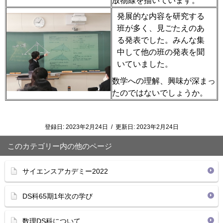
放物線を描いています。
発展的な内容を研究する
班が多く、見ごたえのあ
る発表でした。みんな集
中して他の班の発表を聞
いていました。
数学への理解、興味が深まっ
たのではないでしょうか。
登録日:
2023年2月24日
/
更新日:
2023年2月24日
このカテゴリー内の他のページ
サイエンスアカデミー2022
DS科65期1年次の学び
数理DS科について