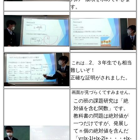
す。
2
、３年生でも相当
これは…
難しいぞ！
正確な証明がされました。
画面が見づらくてすみません。
この班の課題研究は「絶
対値を含む関数」です。
教科書の問題は絶対値が
一つだけですが、発展し
てｎ個の絶対値を含んだ
「
y=|x-1|+|x-2|+
・・・
+|x-