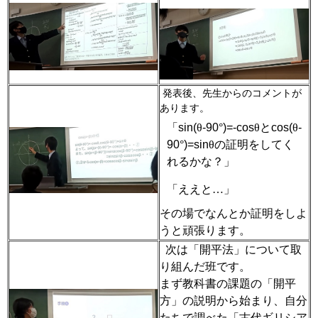
発表後、先生からのコメントが
あります。
「
sin(
θ
-90
°
)=-cos
θと
cos(
θ
-
90
°
)=sin
θの証明をしてく
れるかな？」
「ええと…」
その場でなんとか証明をしよ
うと頑張ります。
次は「開平法」について取
り組んだ班です。
まず教科書の課題の「開平
方」の説明から始まり、自分
たちで調べた「古代ギリシア