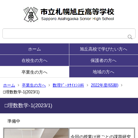
ホーム
旭丘高校で学びたい方へ
在校生の方へ
保護者の方へ
地域の方へ
卒業生の方へ
ホーム
卒業生の方へ
数理ﾃﾞｰﾀｻｲｴﾝｽ科
2022年度(65期)
□理数数学-1(2023/1)
□理数数学-1(2023/1)
準備中
今回の授業は班ごとの課題研究