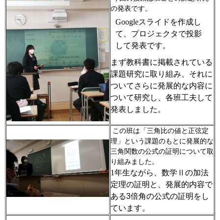
の発表です。
Google
スライドを作成し
て、プロジェクタで投影
して発表です。
まず教科書に掲載されている
課題研究に取り組み、それに
ついてさらに発展的な内容に
ついて研究し、各班工夫して
発表しました。
この班は「三角比の値と正弦定
理」という課題のもとに発展的な
三角関数の公式の証明について取
り組みました。
1
年生ながら、数学Ⅱの加法
定理の証明と、発展的内容で
ある
3
倍角の公式の証明をし
ています。