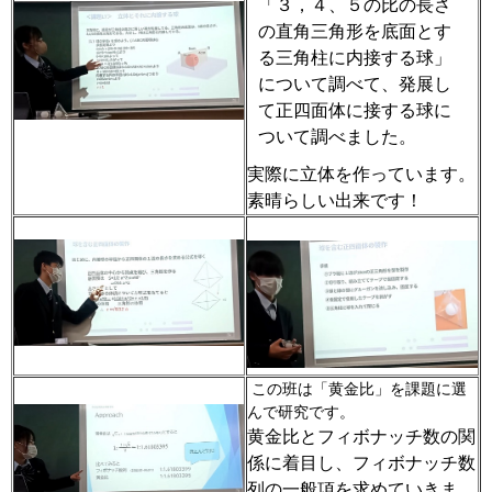
「３，４、５の比の長さ
の直角三角形を底面とす
る三角柱に内接する球」
について調べて、発展し
て正四面体に接する球に
ついて調べました。
実際に立体を作っています。
素晴らしい出来です！
この班は「黄金比」を課題に選
んで研究です。
黄金比とフィボナッチ数の関
係に着目し、フィボナッチ数
列の一般項を求めていきま