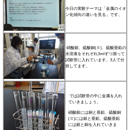
今日の実験テーマは「金属のイオ
ン化傾向の違いを見る」です。
硝酸銀、硫酸銅(Ⅱ)、硫酸亜鉛の
水溶液をそれぞれ3mlずつ測って
試験管に入れています。3人で分
担してます。
では試験管の中に金属を入れ
ていきましょう。
硝酸銀には銅と亜鉛、硫酸銅
(Ⅱ)には銀と亜鉛、硫酸亜鉛
には銀と銅を入れていきま