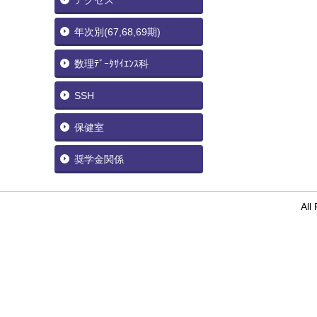
アクセス
年次別(67,68,69期)
数理ﾃﾞｰﾀｻｲｴﾝｽ科
SSH
保健室
奨学金関係
Al