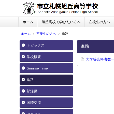
ホーム
旭丘高校で学びたい方へ
在校生の方へ
ホーム
卒業生の方へ
進路
トピックス
進路
学校概要
大学等合格者数
Sunrise Time
進路
部活動
国際交流