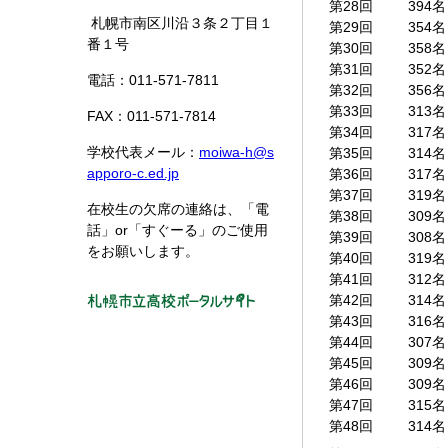
第28回
394名
札幌市南区川沿３条２丁目１
第29回
354名
番１号
第30回
358名
第31回
352名
電話：011-571-7811
第32回
356名
第33回
313名
FAX：011-571-7814
第34回
317名
学校代表メール：
moiwa-h@s
第35回
314名
apporo-c.ed.jp
第36回
317名
第37回
319名
在校生の欠席の連絡は、「電
第38回
309名
話」or「すぐーる」のご使用
第39回
308名
をお願いします。
第40回
319名
第41回
312名
第42回
314名
第43回
316名
第44回
307名
第45回
309名
第46回
309名
第47回
315名
第48回
314名