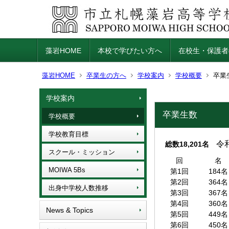
藻岩HOME
本校で学びたい方へ
在校生・保護者
藻岩HOME
卒業生の方へ
学校案内
学校概要
卒業
学校案内
卒業生数
学校概要
学校教育目標
令和
総数18,201名
スクール・ミッション
回
名
MOIWA 5Bs
第1回
184名
第2回
364名
出身中学校人数推移
第3回
367名
第4回
360名
News & Topics
第5回
449名
第6回
450名