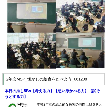
2年次MSP_懐かしの給食をたべよう_061208
本日の推し
5Bs
【考える力】【想い浮かべる力】【試そ
うとする力】
本校2年次の総合的な探究の時間はＭＳＰと