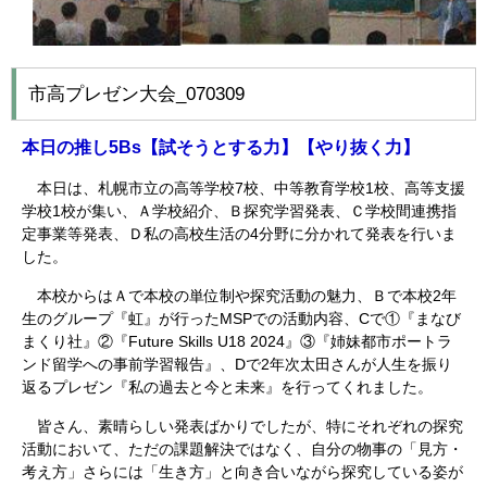
市高プレゼン大会_070309
本日の推し
5Bs
【試そうとする力】【やり抜く力】
本日は、札幌市立の高等学校7校、中等教育学校1校、高等支援
学校1校が集い、Ａ学校紹介、Ｂ探究学習発表、Ｃ学校間連携指
定事業等発表、Ｄ私の高校生活の4分野に分かれて発表を行いま
した。
本校からはＡで本校の単位制や探究活動の魅力、Ｂで本校2年
生のグループ『虹』が行ったMSPでの活動内容、Cで①『まなび
まくり社』②『Future Skills U18 2024』③『姉妹都市ポートラ
ンド留学への事前学習報告』、Dで2年次太田さんが人生を振り
返るプレゼン『私の過去と今と未来』を行ってくれました。
皆さん、素晴らしい発表ばかりでしたが、特にそれぞれの探究
活動において、ただの課題解決ではなく、自分の物事の「見方・
考え方」さらには「生き方」と向き合いながら探究している姿が