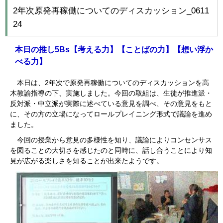
2年次原発再稼働についてのディスカッション_0611
24
本日の推し
5Bs
【考える力】【ことばの力】【想い浮か
べる力】
本日は、2年次で原発再稼働についてのディスカッションを高
木教諭指導の下、実施しました。今回の取組は、生徒が推進派・
反対派・中立派が実際に述べている意見を調べ、その意見をもと
に、その方の立場になってロールプレイニング形式で議論を進め
ました。
今回の授業から意見の多様性を知り、議論によりコンセンサス
を図ることの大切さを感じたのと同時に、話し合うことにより知
見が広がる楽しさを知ることが出来たようです。