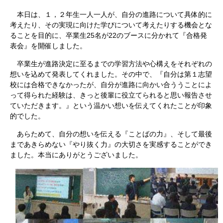
本日は、１，２年生一人一人が、⾃分の進路について具体的に
考えたり、その実現に向けた学びについて考えたりする機会とな
ることを目的に、卒業生25名が22のブースに分かれて『合格発
表会』を開催しました。
卒業生が進路決定に⾄るまでの学習⽅法や⼼構えをそれぞれの
想いを込めて発表してくれました。その中で、『自分は第１志望
校には合格できなかったが、自分が進路に向かい合ううことによ
って得られた経験は、きっと後輩に役立てられると思い報告させ
ていただきます。』という温かい想いを伝えてくれたことが印象
的でした。
あらためて、自分の想いを伝える『ことばの力』、そして最後
まであきらめない『やり抜く力』の大切さを実感することができ
ました。本当にありがとうございました。