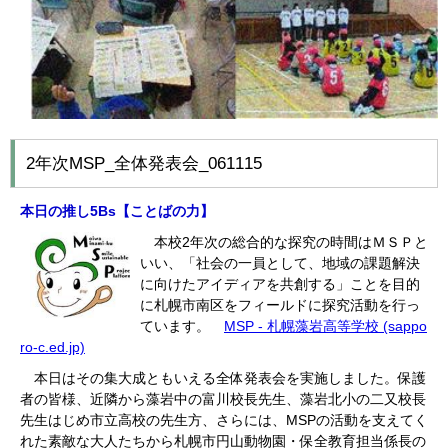
2年次MSP_全体発表会_061115
本日の推し5Bs【ことばの
力】
本校2年次の総合的な探究の時間はＭＳＰと
いい、「社会の一員として、地域の課題解決
に向けたアイディアを共創する」ことを目的
に札幌市南区をフィールドに探究活動を行っ
ています。
MSP - 札幌藻岩高等学校 (sappo
ro-c.ed.jp)
本日はその集大成ともいえる全体発表会を実施しました。保護
者の皆様、近隣から藻岩中の富川校長先生、藻岩北小の二又校長
先生はじめ市立高校の先生方、さらには、MSPの活動を支えてく
れた素敵な大人たちから札幌市円山動物園・保全教育担当係長の