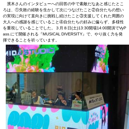
濱木さんのインタビューへの回答の中で素敵だなあと感じたとこ
ろは、①失敗の経験を生かして次につなげたこと②自分たちの想い
の実現に向けて直向きに挑戦し続けたこと③支援してくれた周囲の
大人への感謝を感じていること④自分たちの好みに偏らず、多様性
を重視していることでした。３月８日(土)13:30開場14:00開演でVyP
ass.にて開催される『MUSICAL DIVERSITY』で、やり抜く力を発
揮できることを祈っています。