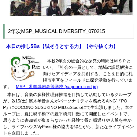
2年次MSP_MUSICAL DIVERSITY_070215
本日の推し
5Bs
【試そうとする力】【やり抜く力】
本校2年次の総合的な探究の時間はＭＳＰと
いい、「社会の一員として、地域の課題解決に
向けたアイディアを共創する」ことを目的に札
幌市南区をフィールドに探究活動を行っていま
す。
MSP - 札幌藻岩高等学校 (sapporo-c.ed.jp)
本日は、音楽の多様性理解推進を目指して活動しているグループ
が、2/15(土) 濱木琴音さんがパーソナリティを務めるAir-G’『PO
P』にCOCONO SUSUKINO MID.αStudioにて生出演しました。本グ
ループは、夏に幌平橋下の豊平橋河川敷にて開催したイベントで、
思うように参加者が集まらなかった経験で得た振返りや人脈を生か
し、ライブハウスVyPass.様の協力を得ながら、新たなライブイベン
トを企画しました。