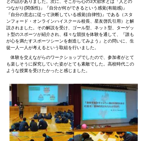
との話がありました。次に、そこから心の3大欲求とは『人との
つながり(関係性)』『自分が何ができるという感覚(有能感)』
『自分の意志に従って決断している感覚(自律性)』である（スタ
ンフォード・オンラインハイスクール校長、星友啓氏引用）と解
説されました。その解説を受け、ゴール型、ネット型、ターゲッ
ト型のスポーツが紹介され、様々な競技を体験を通して、『誰も
が心を満たすスポーツシーンを創造してみよう』との問いに、生
徒一人一人が考えるという取組を行いました。
体験を交えながらのワークショップでしたので、参加者がとて
も楽しそうに探究していた姿がとても素敵でした。高校時代この
ような授業を受けたかったと感じました。