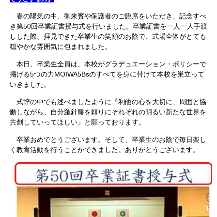
春の陽気の中、御来賓や保護者のご臨席をいただき、記念すべ
き第50回卒業証書授与式を行いました。卒業証書を一人一人手渡
しした際、拝見できた卒業生の笑顔のお陰で、式場全体がとても
穏やかな雰囲気に包まれました。
本日、卒業生全員は、本校がグラデュエーション・ポリシーで
掲げる5つの力MOIWA5Bsのすべてを身に付けて本校を巣立って
いきました。
式辞の中でも述べましたように『利他の心を大切に、周囲と協
働しながら、自分羅針盤を頼りにそれぞれの明るい新たな世界を
共創していってほしい』と願っております。
卒業おめでとうございます。そして、卒業生のお陰で毎日楽し
く教育活動を行うことができました。ありがとうございます。