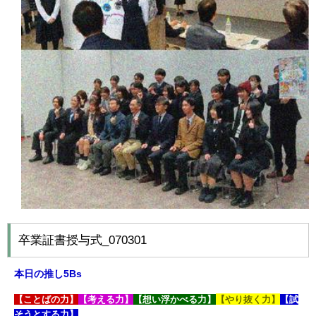
卒業証書授与式_070301
本日の推し5Bs
【
ことばの力
】
【考える力】
【想い浮かべる力】
【やり抜く力】
【試
そうとする力】