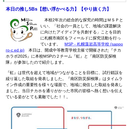
本日の推し
5Bs
【想い浮かべる力】
【やり抜く力】
本校2年次の総合的な探究の時間はＭＳＰと
いい、「社会の一員として、地域の課題解決
に向けたアイディアを共創する」ことを目的
に札幌市南区をフィールドに探究活動を行っ
ています。
MSP - 札幌藻岩高等学校 (sappo
ro-c.ed.jp)
本日は、開成中等教育学校主催で開催された『チカ
ホラボ2025』に本校MSPの２チーム『虹』と『南区防災探検
隊』が参加したので紹介します。
『虹』は世代を超えて地域がつながることを目標に、試行錯誤を
繰り返した取組を発表しました。『南区防災探検隊』はタイムラ
イン作成の重要性を様々な場面で、地域に発信した取組を発表し
ました。当日チカホを通りがかった市民の皆様へ熱く想いを伝え
ている姿がとても素敵でした！！。