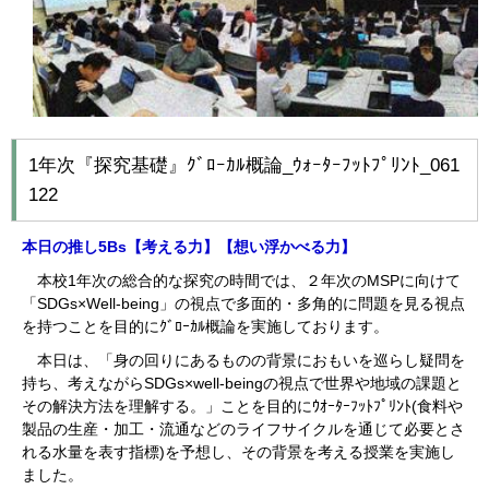
1年次『探究基礎』ｸﾞﾛｰｶﾙ概論_ｳｫｰﾀｰﾌｯﾄﾌﾟﾘﾝﾄ_061
122
本日の推し5Bs【考える
力】【想い浮かべる力】
本校1年次の総合的な探究の時間では、２年次のMSPに向けて
「SDGs×Well-being」の視点で多面的・多角的に問題を見る視点
を持つことを目的にｸﾞﾛｰｶﾙ概論を実施しております。
本日は、「身の回りにあるものの背景におもいを巡らし疑問を
持ち、考えながらSDGs×well-beingの視点で世界や地域の課題と
その解決方法を理解する。」ことを目的にｳｵｰﾀｰﾌｯﾄﾌﾟﾘﾝﾄ(食料や
製品の生産・加工・流通などのライフサイクルを通じて必要とさ
れる水量を表す指標)を予想し、その背景を考える授業を実施し
ました。