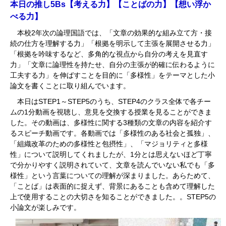
本日の推し
5Bs
【考える力】【ことばの力】【想い浮か
べる力】
本校2年次の論理国語では、「文章の効果的な組み立て方・接
続の仕方を理解する力」「根拠を明示して主張を展開させる力」
「根拠を吟味するなど、多角的な視点から自分の考えを見直す
力」「文章に論理性を持たせ、自分の主張が的確に伝わるように
工夫する力」を伸ばすことを目的に「多様性」をテーマとした小
論文を書くことに取り組んでいます。
本日はSTEP1～STEP5のうち、STEP4のクラス全体で各チー
ムの1分動画を視聴し、意見を交換する授業を見ることができま
した。その動画は、多様性に関する3種類の文章の内容を紹介す
るスピーチ動画です。各動画では「多様性のある社会と孤独」、
「組織改革のための多様性と包摂性」、「マジョリティと多様
性」について説明してくれましたが、1分とは思えないほど丁寧
で分かりやすく説明されていて、文章を読んでいない私でも「多
様性」という言葉についての理解が深まりました。あらためて、
「ことば」は表面的に捉えず、背景にあることも含めて理解した
上で使用することの大切さを知ることができました。。STEP5の
小論文が楽しみです。