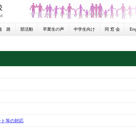
進 路
部活動
卒業生の声
中学生向け
同 窓 会
Eng
ート等の対応