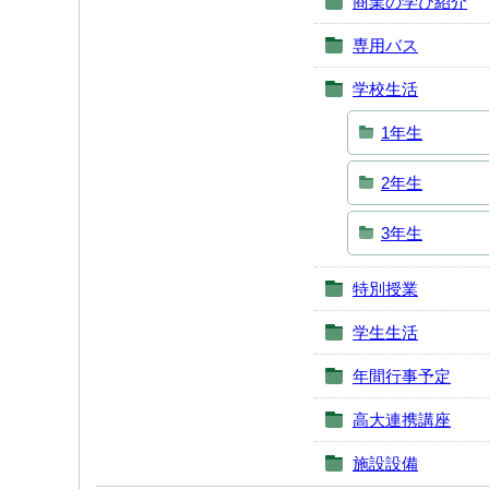
商業の学び紹介
専用バス
学校生活
1年生
2年生
3年生
特別授業
学生生活
年間行事予定
高大連携講座
施設設備