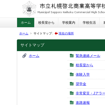
ホーム
校長室から
学校案内
学校生活
ホーム
サイトマップ:
現在の場所
サイトマップ
ホーム
緊急連絡メール
校長室から
体験入学
奨学金
非常変災・Jアラ
進路速報