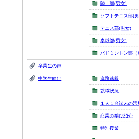
陸上部(男女)
ソフトテニス部(男
テニス部(男女)
卓球部(男女)
バドミントン部（
卒業生の声
中学生向け
進路速報
就職状況
１人１台端末の活
商業の学び紹介
特別授業