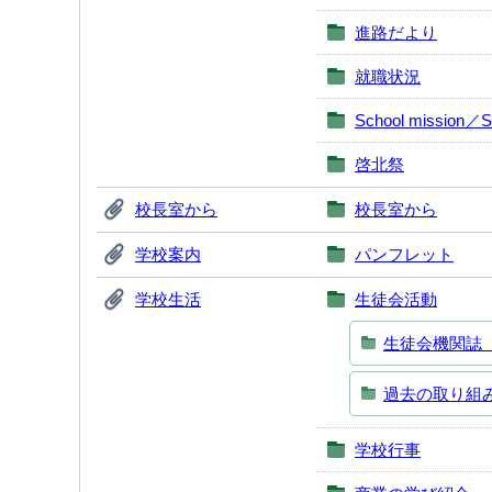
進路だより
就職状況
School mission／Sc
啓北祭
校長室から
校長室から
学校案内
パンフレット
学校生活
生徒会活動
生徒会機関誌
過去の取り組
学校行事