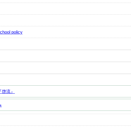
hool policy
『啓流』
み