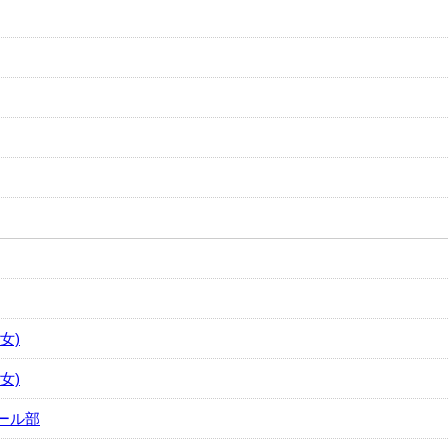
女)
女)
ール部