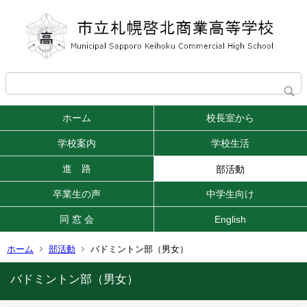
ホーム
校長室から
学校案内
学校生活
進 路
部活動
卒業生の声
中学生向け
同 窓 会
English
ホーム
部活動
バドミントン部（男女）
バドミントン部（男女）