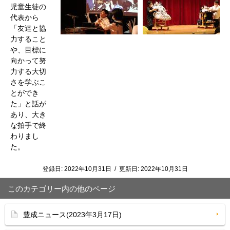
児童生徒の
代表から
「友達と協
力すること
や、目標に
向かって努
力する大切
さを学ぶこ
とができ
た」と話が
あり、大き
な拍手で終
わりまし
た。
登録日:
2022年10月31日
/
更新日:
2022年10月31日
このカテゴリー内の他のページ
豊成ニュース(2023年3月17日)