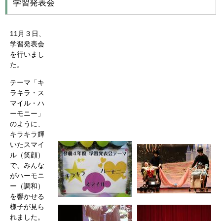
学習発表会
11月３日、
学習発表会
を行いまし
た。
テーマ「キ
ラキラ・ス
マイル・ハ
ーモニー」
のように、
キラキラ輝
いたスマイ
ル（笑顔）
で、みんな
がハーモニ
ー（調和）
を響かせる
様子が見ら
れました。