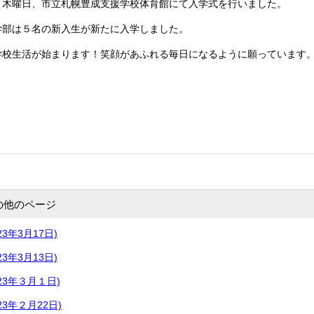
 木曜日、市立札幌豊成支援学校体育館にて入学式を行いました。
学部は５名の新入生が新たに入学しました。
学校生活が始まります！笑顔があふれる毎日になるように願っています
の他のページ
3年3月17日)
3年3月13日)
23年３月１日)
3年２月22日)