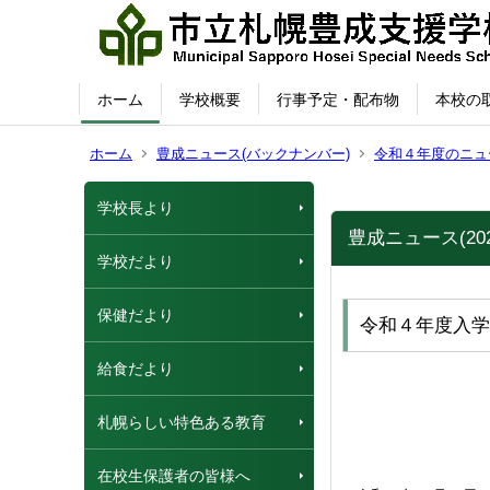
ホーム
学校概要
行事予定・配布物
本校の
ホーム
豊成ニュース(バックナンバー)
令和４年度のニュ
学校長より
豊成ニュース(202
学校だより
保健だより
令和４年度入学
給食だより
札幌らしい特色ある教育
在校生保護者の皆様へ