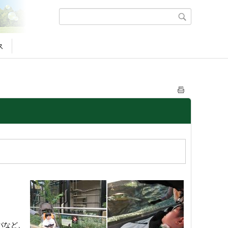
ス
バなど、