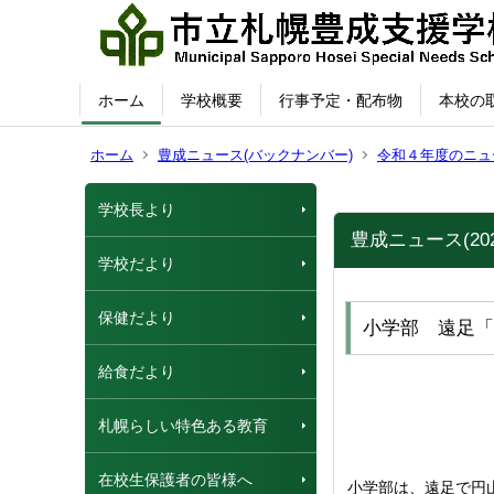
ホーム
学校概要
行事予定・配布物
本校の
ホーム
豊成ニュース(バックナンバー)
令和４年度のニュ
学校長より
豊成ニュース(202
学校だより
保健だより
小学部 遠足「
給食だより
札幌らしい特色ある教育
在校生保護者の皆様へ
小学部は、遠足で円