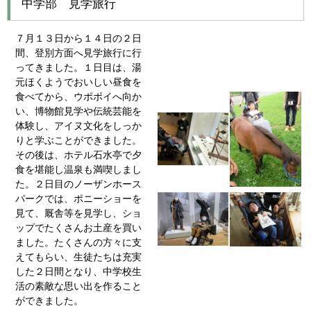
中学部 見学旅行
７月１３日から１４日の２日
間、登別方面へ見学旅行に行
ってきました。１日目は、湯
元ほくようでおいしい昼食を
食べてから、ウポポイへ向か
い、博物館見学や伝統芸能を
体験し、アイヌ文化をしっか
りと学ぶことができました。
その後は、ホテル石水亭で夕
食を堪能し温泉も満喫しまし
た。２日目のノーザンホース
パークでは、ポニーショーを
見て、厩舎等を見学し、ショ
ップでたくさんお土産を買い
ました。たくさんの方々に支
えてもらい、生徒たちは充実
した２日間となり、中学校生
活の素敵な思い出を作ること
ができました。