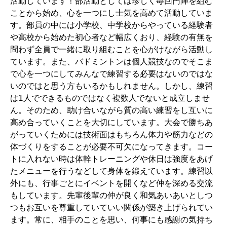
活動しています！部活動としては珍しく毎回円陣を組む
ことから始め、心を一つにし士気を高めて活動していま
す。部員の中には小学校、中学校からやっている経験者
や高校から始めた初心者など幅広くおり、経験の有無を
問わず全員で一緒に取り組むことを心がけながら活動し
ています。また、バドミントンは個人競技なのでそこま
で心を一つにしてみんなで練習する必要はないのではな
いのではと思う方もいるかもしれません。しかし、練習
は1人でできるものではなく複数人でないと成立しませ
ん。そのため、助け合いながら質の高い練習をし互いに
高め合っていくことを大切にしています。大会で勝ちあ
がっていくためには技術面はもちろん体力や筋力などの
体づくりをすることが必要不可欠になってきます。コー
トに入れない時は体幹トレーニングや休日は強度をあげ
たメニューを行うなどして身体を鍛えています。練習以
外にも、行事ごとにイベントを開くなど仲を深める交流
もしています。先輩後輩の仲が良く和気あいあいとしつ
つもお互いを尊重していていい関係が築き上げられてい
ます。常に、相手のことを思い、何事にも感謝の気持ち