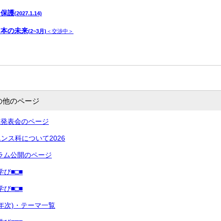
 保護
(2027.1.14)
日本の未来
(2~3月)
＜交渉中＞
の他のページ
研究発表会のページ
ンス科について2026
ラム公開のページ
学び■□■
学び■□■
２年次)・テーマ一覧