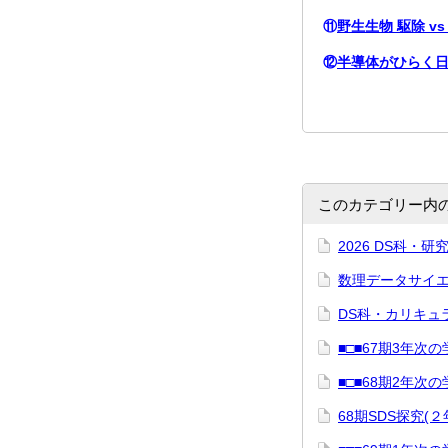
⑪
野生生物 駆除 vs
⑫
半導体がひらく
このカテゴリー内
2026 DS科・
数理データサイエ
DS科・カリキュ
■□■67期3年次の
■□■68期2年次の
68期SDS探究(