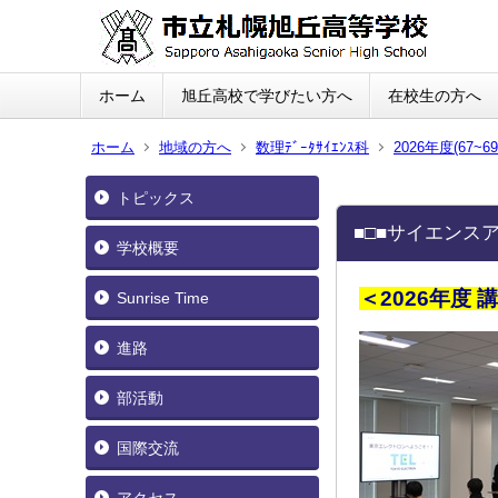
ホーム
旭丘高校で学びたい方へ
在校生の方へ
ホーム
地域の方へ
数理ﾃﾞｰﾀｻｲｴﾝｽ科
2026年度(67~6
トピックス
■□■サイエンスア
学校概要
＜2026年度 
Sunrise Time
進路
部活動
国際交流