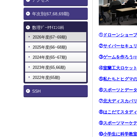
アクセス
年次別(67,68,69期)
数理ﾃﾞｰﾀｻｲｴﾝｽ科
①
ドローンショー
2026年度(67~69期)
②
サイバーセキュ
2025年度(66~68期)
③
ゲームを作ろう
2024年度(65~67期)
[
2023年度(65,66期)
④
室蘭工大ロケッ
2022年度(65期)
⑤
私たちとヒグマ
⑥
スポーツとデー
SSH
⑦
北大ディスカバ
⑧
はこだてスタデ
⑨
スポーツマーケ
⑩
小学生に科学教