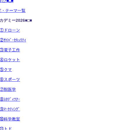
学び■□■
究・テーマ一覧
デミー2026■□■
026①ドローン
6②ｻｲﾊﾞｰｾｷｭﾘﾃｨ
026③電子工作
026④ロケット
26⑤クマ
026⑥スポーツ
026⑦獣医学
6⑧ｽﾀﾃﾞｨﾂｱｰ
6⑨ﾏｰｹﾃｨﾝｸﾞ
026⑩科学教室
26⑪トド