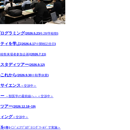
プログラミング
(2026.5.23
/6.28/学校祭
)
リティを学ぶ
(2026.6.17
※開校記念日
)
学校祭来場者参加企画]
(2026.7.11)
トスタディツアー
(2026.9.12)
のこれから
(2026.9.30
※秋季休業
)
タサイエンス
＜交渉中＞
リー
～獣医学の最前線へ～＜交渉中＞
ィツアー
(2026.12.18~19)
ティング
＜交渉中＞
室を
(冬)
＜ｼﾞｭﾆｱﾌﾟﾛｸﾞﾗﾐﾝｸﾞﾜｰﾙﾄﾞで実施＞