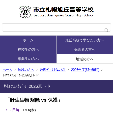
ホーム
旭丘高校で学びたい方へ
在校生の方へ
保護者の方へ
卒業生の方へ
地域の方へ
ホーム
地域の方へ
数理ﾃﾞｰﾀｻｲｴﾝｽ科
2026年度(67~69期)
ｻｲｴﾝｽｱｶﾃﾞﾐｰ2026⑪トド
ｻｲｴﾝｽｱｶﾃﾞﾐｰ2026⑪トド
「
野生生物 駆除 vs 保護
」
１．日時
1/14(木)