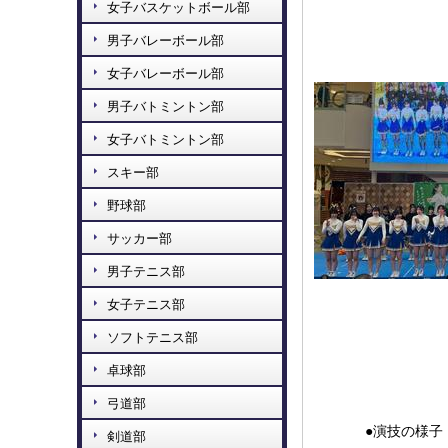
女子バスケットボール部
男子バレーボール部
女子バレーボール部
男子バトミントン部
女子バトミントン部
スキー部
野球部
サッカー部
男子テニス部
女子テニス部
ソフトテニス部
卓球部
弓道部
●演技の様子
剣道部