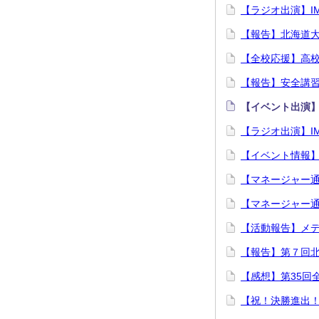
【ラジオ出演】I
【報告】北海道大
【全校応援】高
【報告】安全講
【イベント出演
【ラジオ出演】I
【イベント情報
【マネージャー
【マネージャー通
【活動報告】メ
【報告】第７回
【感想】第35回
【祝！決勝進出！