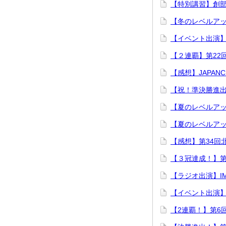
【特別講習】創部
【冬のレベルア
【イベント出演
【２連覇】第22
【感想】JAPANC
【祝！準決勝進
【夏のレベルア
【夏のレベルア
【感想】第34回
【３冠達成！】第
【ラジオ出演】I
【イベント出演
【2連覇！】第6