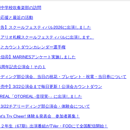
明中学校吹奏楽部の訪問
会応援と最近の活動
告】スクールフェスティバル2026に出演しました
】アリオ札幌スクールフェスティバルに出演します。
導とカウントダウンカレンダー選手権
信④】MARINESアンケート実施しました
5周年記念公演会！その１
ーディング部公演会、当日の祝花・プレゼント・祝電・当日券について
売中】3/22公演会まで毎日更新！公演会カウントダウン
REAL「OTOREAL -音現実-」に出演しました
3/22チアリーディング部公演会・体験会について
's Try Cheer! 体験＆発表会 参加者募集！
２年生（67期）出演番組がTVer・FODにて全国配信開始！