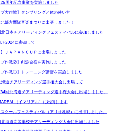
25周年記念事業を実施しました
ップ大作戦】タンブリングと体の使い方
】北部方面隊音楽まつりに出演しました！
回北日本チアリーディングフェスティバルに参加しました
UP2024に参加して
出】ＪＡＰＡＮＣＵＰに出場しました
ップ作戦②】剣淵合宿を実施しました
ップ作戦①】トレーニング講習を実施しました
北海道チアリーディング選手権大会に出場して
34回北海道チアリーディング選手権大会に出場しました。
MAREAL（イマリアル）に出演します
】スクールフェスティバル（アリオ札幌）に出演しました。
回北海道高等学校チアリーディング大会に出場しました