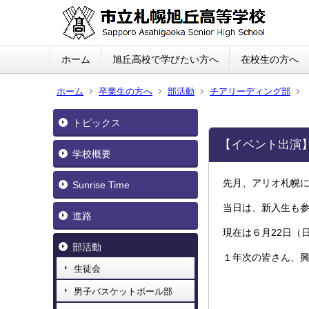
ホーム
旭丘高校で学びたい方へ
在校生の方へ
ホーム
卒業生の方へ
部活動
チアリーディング部
トピックス
【イベント出演
学校概要
先月、
アリオ札幌
Sunrise Time
当日は、新入生も
進路
現在は６月22日（
部活動
１年次の皆さん、
生徒会
男子バスケットボール部