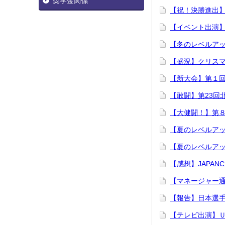
奨学金関係
【祝！決勝進出】
【イベント出演】I
【冬のレベルア
【盛況】クリスマ
【新大会】第１回
【敢闘】第23回
【大健闘！】第
【夏のレベルア
【夏のレベルアッ
【感想】JAPANC
【マネージャー
【報告】日本選手権
【テレビ出演】