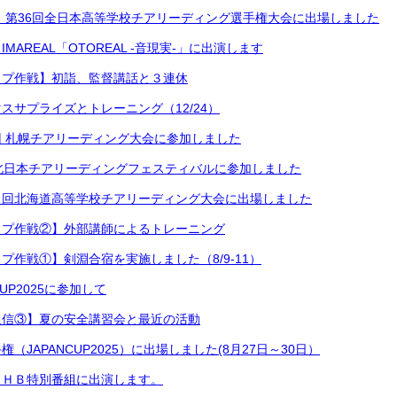
 第36回全日本高等学校チアリーディング選手権大会に出場しました
MAREAL「OTOREAL -音現実-」に出演します
ップ作戦】初詣、監督講話と３連休
スサプライズとトレーニング（12/24）
 札幌チアリーディング大会に参加しました
北日本チアリーディングフェスティバルに参加しました
８回北海道高等学校チアリーディング大会に出場しました
ップ作戦②】外部講師によるトレーニング
プ作戦①】剣淵合宿を実施しました（8/9-11）
UP2025に参加して
通信③】夏の安全講習会と最近の活動
（JAPANCUP2025）に出場しました(8月27日～30日）
ＵＨＢ特別番組に出演します。