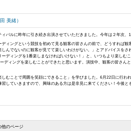
田 美緒）
ィバルに昨年に引き続き出演させていただきました。今年は２年次、1
ーディングという競技を初めて見る観客の皆さんの前で、どうすれば観
楽しんでないのに観客が見てて楽しいわけがない。」とアドバイスをさ
リーディングを
1
番楽しまなければいけない！」と、いつもより楽しむこ
ーディングを楽しむことができたと思います。演技中、観客の皆さんと
楽しむことで周囲を笑顔にできること」を学びました。
6
月
22
日に行わ
練習していきますので、興味のある方は是非見に来てください！今後と
の他のページ