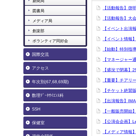
新聞局
【活動報告】啓
図書局
【活動報告】大
メディア局
【イベント出演報
創楽部
【イベント情報
ボランティア同好会
【始動】特別指
国際交流
【マネージャー通
アクセス
【盛況で閉幕】2
【重要】チアリ
年次別(67,68,69期)
【チケット絶賛販
数理ﾃﾞｰﾀｻｲｴﾝｽ科
【出演報告】IMA
SSH
【一般販売開始】
【公演会企画】Let
保健室
【メディア情報】