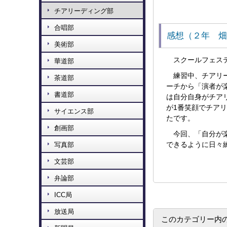
チアリーディング部
合唱部
感想（２年 畑
美術部
スクールフェステ
華道部
練習中、チアリ
茶道部
ーチから「演者が
書道部
は自分自身がチア
が
1
番笑顔でチアリ
サイエンス部
たです。
創画部
今回、「自分が
できるように日々
写真部
文芸部
弁論部
ICC局
放送局
このカテゴリー内