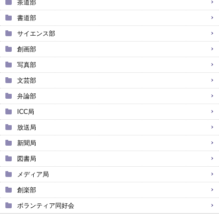
茶道部
書道部
サイエンス部
創画部
写真部
文芸部
弁論部
ICC局
放送局
新聞局
図書局
メディア局
創楽部
ボランティア同好会