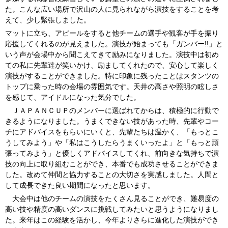
た。こんな広い場所で沢山の人に見られながら演技をすることを考
えて、少し緊張しました。
マットに立ち、アピールをすると他チームの選手や観客が手を振り
応援してくれるのが見えました。演技が始まっても「ガンバー!!」と
いう声が会場中から聞こえてきて励みになりました。演技中は初め
ての私に先輩達が笑いかけ、励ましてくれたので、安心して楽しく
演技がすることができました。特に印象に残ったことはスタンツの
トップに乗った時の会場の雰囲気です。天井の高さや照明の眩しさ
を感じて、アイドルになった気分でした。
ＪＡＰＡＮＣＵＰのメンバーに選ばれてからは、積極的に行動で
きるようになりました。うまくできない技があった時、先輩やコー
チにアドバイスをもらいにいくと、先輩たちは温かく、「もっとこ
うしてみよう」や「私はこうしたらうまくいったよ」と「もっと頑
張ってみよう」と優しくアドバイスしてくれ、前向きな気持ちで演
技の向上に取り組むことができ、本番でも成功させることができま
した。改めて仲間と協力することの大切さを実感しました。人間と
して成長できた良い期間になったと思います。
大会中は他のチームの演技をたくさん見ることができ、難易度の
高い技や精度の高いダンスに挑戦してみたいと思うようになりまし
た。来年はこの経験を活かし、今年よりさらに進化した演技ができ