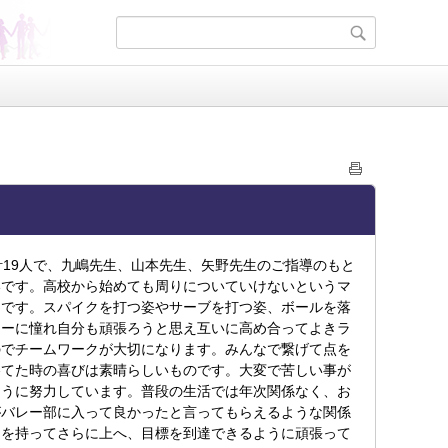
計
19
人で、九嶋先生、山本先生、矢野先生のご指導のもと
いです。高校から始めても周りについていけないというマ
ツです。スパイクを打つ姿やサーブを打つ姿、ボールを落
レーに憧れ自分も頑張ろうと思え互いに高め合ってよきラ
のでチームワークが大切になります。みんなで繋げて点を
勝てた時の喜びは素晴らしいものです。大変で苦しい事が
ように努力しています。普段の生活では年次関係なく、お
がバレー部に入って良かったと言ってもらえるような関係
ちを持ってさらに上へ、目標を到達できるように頑張って