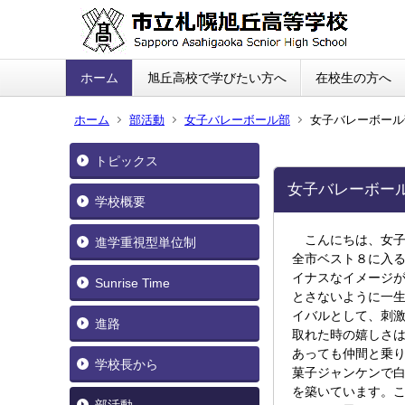
ホーム
旭丘高校で学びたい方へ
在校生の方へ
ホーム
部活動
女子バレーボール部
女子バレーボール
トピックス
女子バレーボー
学校概要
こんにちは、女子
進学重視型単位制
全市ベスト８に入
イナスなイメージ
Sunrise Time
とさないように一
イバルとして、刺
進路
取れた時の嬉しさ
あっても仲間と乗
学校長から
菓子ジャンケンで
を築いています。