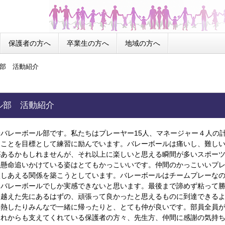
保護者の方へ
卒業生の方へ
地域の方へ
部 活動紹介
ル部 活動紹介
バレーボール部です。私たちはプレーヤー
15
人、マネージャー４人の
ることを目標として練習に励んでいます。バレーボールは痛いし、難し
があるかもしれませんが、それ以上に楽しいと思える瞬間が多いスポー
生懸命追いかけている姿はとてもかっこいいです。仲間のかっこいいプ
激しあえる関係を築こうとしています。バレーボールはチームプレーな
はバレーボールでしか実感できないと思います。最後まで諦めず粘って
り越えた先にあるはずの、頑張って良かったと思えるものに到達できる
白熱したりみんなで一緒に帰ったりと、とても仲が良いです。部員全員
これからも支えてくれている保護者の方々、先生方、仲間に感謝の気持