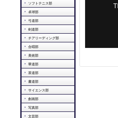
ソフトテニス部
卓球部
弓道部
剣道部
チアリーディング部
合唱部
美術部
華道部
茶道部
書道部
サイエンス部
創画部
写真部
文芸部