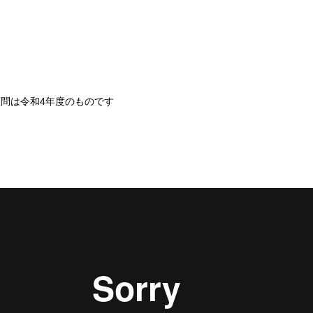
。
顧問は令和
4
年度のものです
】