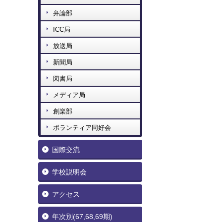
弁論部
ICC局
放送局
新聞局
図書局
メディア局
創楽部
ボランティア同好会
国際交流
学校説明会
アクセス
年次別(67,68,69期)