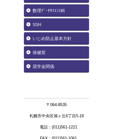
数理ﾃﾞｰﾀｻｲｴﾝｽ科
SSH
いじめ防止基本方針
保健室
奨学金関係
〒064-8535
札幌市中央区旭ヶ丘6丁目5-18
電話：(011)561-1221
FAX：(011)561-1061