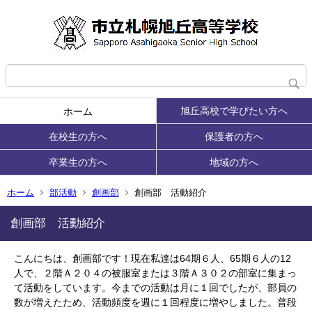
旭丘高校で学びたい方へ
ホーム
在校生の方へ
保護者の方へ
卒業生の方へ
地域の方へ
ホーム
部活動
創画部
創画部 活動紹介
創画部 活動紹介
こんにちは、創画部です！現在私達は
64
期６人、
65
期６人の
12
人で、２階Ａ２０４の被服室または３階Ａ３０２の部室に集まっ
て活動をしています。今までの活動は月に１回でしたが、部員の
数が増えたため、活動頻度を週に１回程度に増やしました。普段