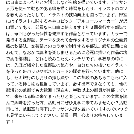
は自由にまったりとお話ししながら絵を描いています。デッサン
人形を使って動きのある絵を描く練習をしたり、イラストのコツ
を教えあったりして、イラストの技術向上を図っています。部室
にはイラストに関する本やコピック（アルコールマーカー）が沢
山置いてあり、部員なら自由に使えます！年３回発行する部誌で
は、毎回ちがった個性を発揮する作品となっています。カラーで
発行する夏部誌、テーマを決めて合作をするオリジナルの企画満
載の秋部誌、文芸部とのコラボで制作する冬部誌。締切に間に合
わせて、なおかつ読者を楽しませるために必死に描いた作品の塊
である部誌は、どれも読みごたえバッチリです。学校祭の時に
は、先ほど紹介した夏部誌の配布や、自分たちの描いたイラスト
を使った缶バッジやポストカードの販売を行っています。他に
も、ゼミ旅行のしおりの挿し絵や、この旭陵のあちらこちらに入
っている挿し絵も担当しています。必ず出席できなくても、他の
部活との兼部でも大歓迎！現在も、半数以上の部員が兼部してい
て、来られる時に来てまったりと楽しんでいます。この文章を読
んで興味を持った方、活動日にぜひ見学に来てみませんか？活動
日には、被服室前廊下にデッサン人形を置いていますのでいつで
も見学にいらしてください。部員一同、心よりお待ちしていま
す！