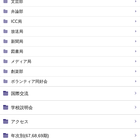
文芸部
弁論部
ICC局
放送局
新聞局
図書局
メディア局
創楽部
ボランティア同好会
国際交流
学校説明会
アクセス
年次別(67,68,69期)